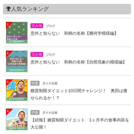
人気ランキング
1
読み物
ブログ
意外と知らない 和柄の名称【幾何学模様編】
273860PV
2
読み物
ブログ
意外と知らない 和柄の名称【自然現象の模様編】
205185PV
3
特集
月イチ企画
糖質制限ダイエット10日間チャレンジ！ 奥田は痩
せられるか！？
179093PV
4
特集
月イチ企画
【続報】糖質制限ダイエット 1ヶ月半の食事内容を
大公開！
129072PV