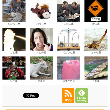
おひつじ座
おうし座
ふたご座
かに座
しし座
おとめ座
てんびん座
さそり座
いて座
やぎ座
みずがめ座
うお座