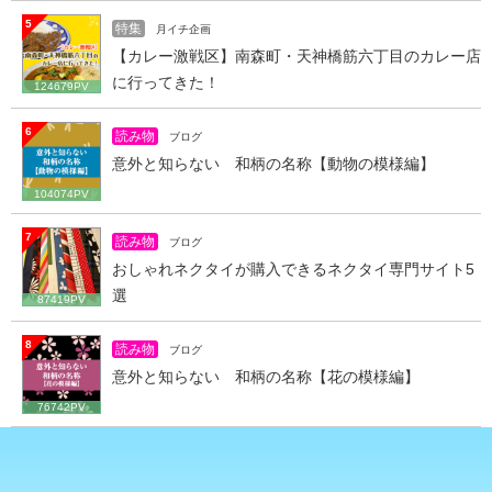
5
特集
月イチ企画
【カレー激戦区】南森町・天神橋筋六丁目のカレー店
に行ってきた！
124679PV
6
読み物
ブログ
意外と知らない 和柄の名称【動物の模様編】
104074PV
7
読み物
ブログ
おしゃれネクタイが購入できるネクタイ専門サイト5
選
87419PV
8
読み物
ブログ
意外と知らない 和柄の名称【花の模様編】
76742PV