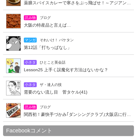
薬膳スパイスカレーで寒さをぶっ飛ばせ！～アジアンキッチン オオツカレー～
読み物
ブログ
大阪の特産品と言えば…
マンガ
それいけ！ バケタン
第12話「打ちっぱなし」
小ネタ
ひとこと英会話
Lesson25 上手く誤魔化す方法はないかな？
小ネタ
ザ・達人の技
需要のない流し目 菅タケル(41)
読み物
ブログ
関西初！豪快手づかみ｢ダンシングクラブ｣大阪店に行ってきた
Facebookコメント