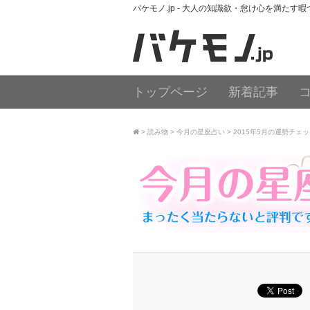
バケモノ.jp - 大人の知識欲・怠け心を満たす
トップページ
新着記事
読み物
今月の星座占い
2015年5月の運勢チェ