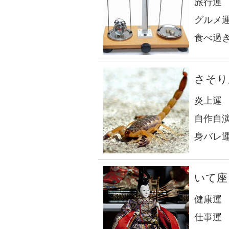
旅行運
グルメ
食べ過
さそり
炎上運
自作自
身バレ
いて座
健康運
仕事運