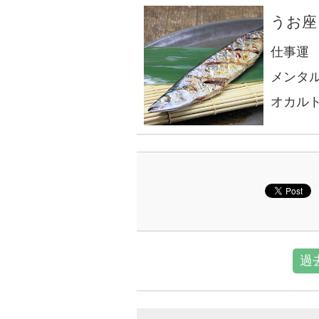
うお座
仕事運
メンタ
オカル
過