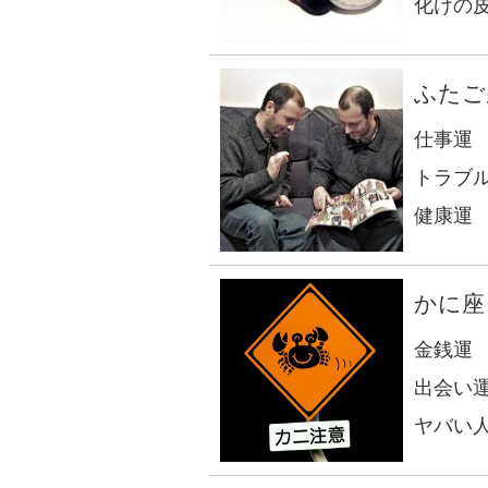
化けの
ふたご
仕事運
トラブ
健康運
かに座
金銭運
出会い
ヤバい