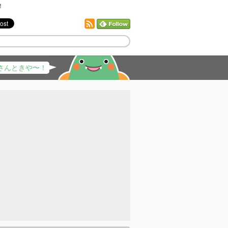
！
さんときや〜！