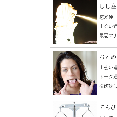
しし座
恋愛運
出会い
最悪マ
おとめ
出会い
トーク
従姉妹
てんび