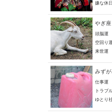
嫌な休
やぎ座
頭脳運
空回り
来世運
みずが
仕事運
トラブ
ゆとり