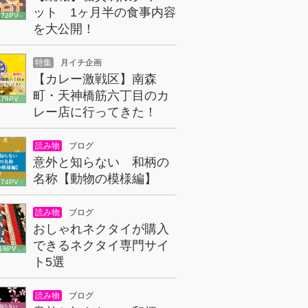
ット 1ヶ月半の食事内容
072PV
を大公開！
特集
月イチ企画
【カレー激戦区】南森
町・天神橋筋六丁目のカ
679PV
レー店に行ってきた！
読み物
ブログ
意外と知らない 和柄の
名称【動物の模様編】
074PV
読み物
ブログ
おしゃれネクタイが購入
できるネクタイ専門サイ
19PV
ト5選
読み物
ブログ