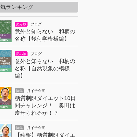
人気ランキング
読み物
ブログ
意外と知らない 和柄の
名称【幾何学模様編】
860PV
読み物
ブログ
意外と知らない 和柄の
名称【自然現象の模様
180PV
編】
特集
月イチ企画
糖質制限ダイエット10日
間チャレンジ！ 奥田は
093PV
痩せられるか！？
特集
月イチ企画
【続報】糖質制限ダイエ