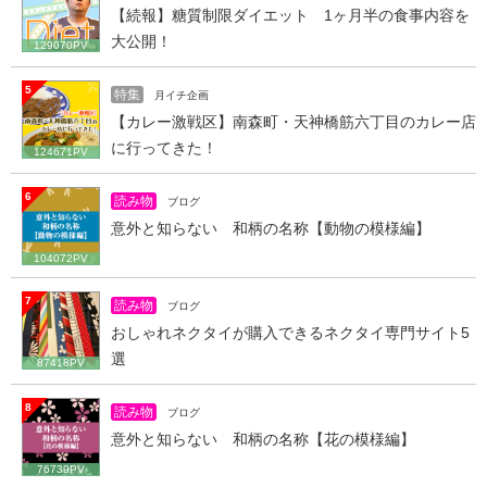
【続報】糖質制限ダイエット 1ヶ月半の食事内容を
大公開！
129070PV
5
特集
月イチ企画
【カレー激戦区】南森町・天神橋筋六丁目のカレー店
に行ってきた！
124671PV
6
読み物
ブログ
意外と知らない 和柄の名称【動物の模様編】
104072PV
7
読み物
ブログ
おしゃれネクタイが購入できるネクタイ専門サイト5
選
87418PV
8
読み物
ブログ
意外と知らない 和柄の名称【花の模様編】
76739PV