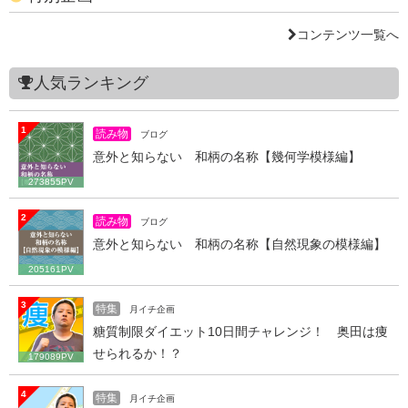
コンテンツ一覧へ
人気ランキング
1
読み物
ブログ
意外と知らない 和柄の名称【幾何学模様編】
273855PV
2
読み物
ブログ
意外と知らない 和柄の名称【自然現象の模様編】
205161PV
3
特集
月イチ企画
糖質制限ダイエット10日間チャレンジ！ 奥田は痩
せられるか！？
179089PV
4
特集
月イチ企画