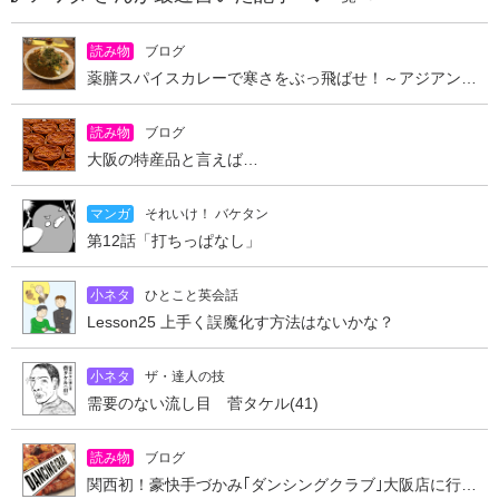
読み物
ブログ
薬膳スパイスカレーで寒さをぶっ飛ばせ！～アジアンキッチン オオツカレー～
読み物
ブログ
大阪の特産品と言えば…
マンガ
それいけ！ バケタン
第12話「打ちっぱなし」
小ネタ
ひとこと英会話
Lesson25 上手く誤魔化す方法はないかな？
小ネタ
ザ・達人の技
需要のない流し目 菅タケル(41)
読み物
ブログ
関西初！豪快手づかみ｢ダンシングクラブ｣大阪店に行ってきた