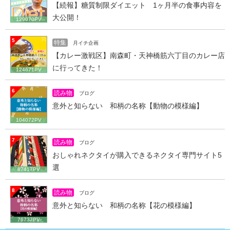
【続報】糖質制限ダイエット 1ヶ月半の食事内容を
大公開！
129070PV
5
特集
月イチ企画
【カレー激戦区】南森町・天神橋筋六丁目のカレー店
に行ってきた！
124671PV
6
読み物
ブログ
意外と知らない 和柄の名称【動物の模様編】
104072PV
7
読み物
ブログ
おしゃれネクタイが購入できるネクタイ専門サイト5
選
87417PV
8
読み物
ブログ
意外と知らない 和柄の名称【花の模様編】
76737PV