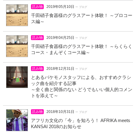
読み物
2019年05月10日
ー ブログ
千田硝子食器様のグラスアート体験！ ～プロコー
ス編～
読み物
2019年04月25日
ー ブログ
千田硝子食器様のグラスアート体験！ ～らくらく
コース・まんぞくコース編～
読み物
2018年12月31日
ー ブログ
とあるバケモノスタッフによる、おすすめクラシ
ック曲を紹介する記事
～全く曲と関係のない どうでもいい個人的コメン
トを添えて～
読み物
2018年10月31日
ー ブログ
アフリカ文化の「今」を知ろう！ AFRIKA meets
KANSAI 2018のお知らせ