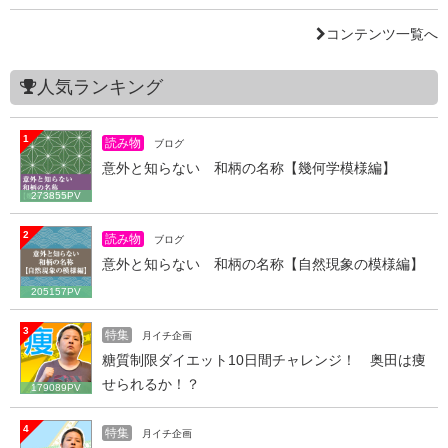
コンテンツ一覧へ
人気ランキング
1
読み物
ブログ
意外と知らない 和柄の名称【幾何学模様編】
273855PV
2
読み物
ブログ
意外と知らない 和柄の名称【自然現象の模様編】
205157PV
3
特集
月イチ企画
糖質制限ダイエット10日間チャレンジ！ 奥田は痩
せられるか！？
179089PV
4
特集
月イチ企画