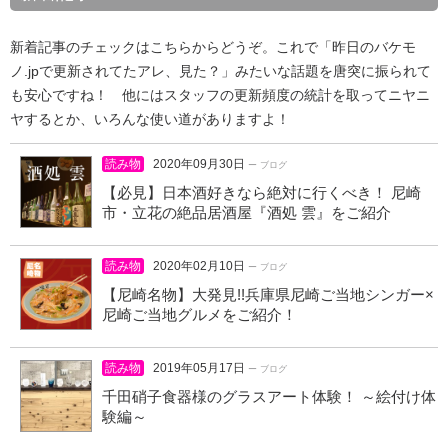
新着記事のチェックはこちらからどうぞ。これで「昨日のバケモ
ノ.jpで更新されてたアレ、見た？」みたいな話題を唐突に振られて
も安心ですね！ 他にはスタッフの更新頻度の統計を取ってニヤニ
ヤするとか、いろんな使い道がありますよ！
読み物
2020年09月30日
ー ブログ
【必見】日本酒好きなら絶対に行くべき！ 尼崎
市・立花の絶品居酒屋『酒処 雲』をご紹介
読み物
2020年02月10日
ー ブログ
【尼崎名物】大発見!!兵庫県尼崎ご当地シンガー×
尼崎ご当地グルメをご紹介！
読み物
2019年05月17日
ー ブログ
千田硝子食器様のグラスアート体験！ ～絵付け体
験編～