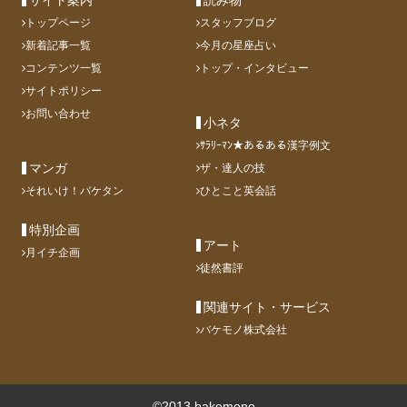
サイト案内
読み物
トップページ
スタッフブログ
新着記事一覧
今月の星座占い
コンテンツ一覧
トップ・インタビュー
サイトポリシー
お問い合わせ
小ネタ
ｻﾗﾘｰﾏﾝ★あるある漢字例文
マンガ
ザ・達人の技
それいけ！バケタン
ひとこと英会話
特別企画
アート
月イチ企画
徒然書評
関連サイト・サービス
バケモノ株式会社
©2013 bakemono