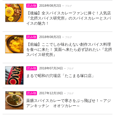
読み物
2018年08月2日
ー ブログ
【後編】全スパイスカレーファンに捧ぐ！人気店
『北摂スパイス研究所』のスパイスカレーとスパ
イスの魅力！
読み物
2018年08月2日
ー ブログ
【前編】ここでしか味わえない創作スパイス料理
を食べに来た！ 箕面へ来たら必ず訪れたい『北摂
スパイス研究所』
読み物
2018年07月24日
ー ブログ
まるで昭和の穴場店「たこまる塚口店」
読み物
2017年12月19日
ー ブログ
薬膳スパイスカレーで寒さをぶっ飛ばせ！～アジ
アンキッチン オオツカレー～