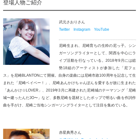
登場人物ご紹介
武元さおりさん
Twitter
Instagram
YouTube
尼崎生まれ、尼崎育ちの生粋の尼っ子。シン
ガーソングライターとして、関西を中心にラ
イブ活動を行なっている。2018年9月には総
勢18組のアーティストが参加した「尼フェ
ス」を尼崎BLANTONにて開催。自身の楽曲には尼崎市政100周年を記念して生
まれた「尼崎ベイベー！」、尼崎あんかけちゃんぽんを愛するが故に生まれた
「あんかけ☆LOVER」、2019年3月に再建された尼崎城のテーマソング「尼崎
城〜建ったんだJO〜」など、多数尼崎を題材としたポップで明るい曲を作詞作
曲を手がけ、尼崎ご当地シンガーソングライターとして注目を集めている。
赤星典秀さん