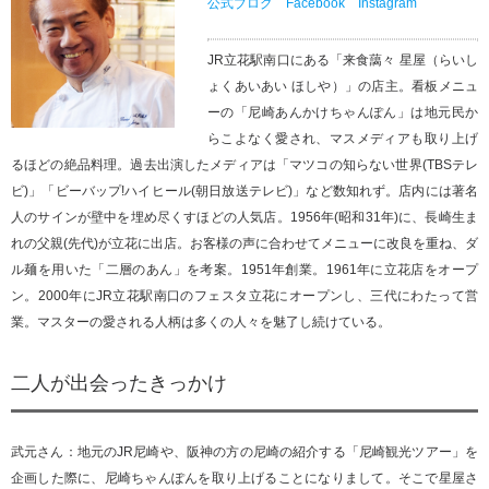
公式ブログ
Facebook
Instagram
JR立花駅南口にある「来食藹々 星屋（らいし
ょくあいあい ほしや）」の店主。看板メニュ
ーの「尼崎あんかけちゃんぽん」は地元民か
らこよなく愛され、マスメディアも取り上げ
るほどの絶品料理。過去出演したメディアは「マツコの知らない世界(TBSテレ
ビ)」「ビーバップ!ハイヒール(朝日放送テレビ)」など数知れず。店内には著名
人のサインが壁中を埋め尽くすほどの人気店。1956年(昭和31年)に、長崎生ま
れの父親(先代)が立花に出店。お客様の声に合わせてメニューに改良を重ね、ダ
ル麺を用いた「二層のあん」を考案。1951年創業。1961年に立花店をオープ
ン。2000年にJR立花駅南口のフェスタ立花にオープンし、三代にわたって営
業。マスターの愛される人柄は多くの人々を魅了し続けている。
二人が出会ったきっかけ
武元さん：地元のJR尼崎や、阪神の方の尼崎の紹介する「尼崎観光ツアー」を
企画した際に、尼崎ちゃんぽんを取り上げることになりまして。そこで星屋さ