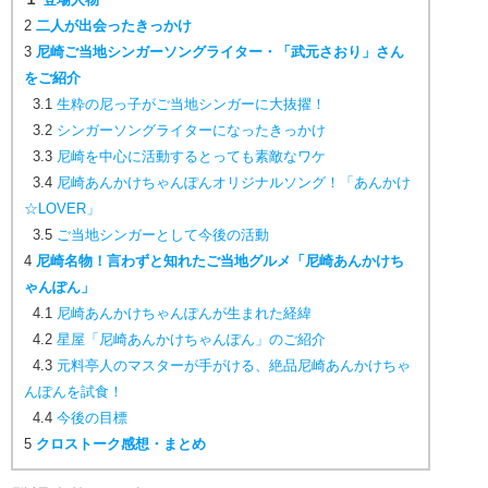
2
二人が出会ったきっかけ
3
尼崎ご当地シンガーソングライター・「武元さおり」さん
をご紹介
3.1
生粋の尼っ子がご当地シンガーに大抜擢！
3.2
シンガーソングライターになったきっかけ
3.3
尼崎を中心に活動するとっても素敵なワケ
3.4
尼崎あんかけちゃんぽんオリジナルソング！「あんかけ
☆LOVER」
3.5
ご当地シンガーとして今後の活動
4
尼崎名物！言わずと知れたご当地グルメ「尼崎あんかけち
ゃんぽん」
4.1
尼崎あんかけちゃんぽんが生まれた経緯
4.2
星屋「尼崎あんかけちゃんぽん」のご紹介
4.3
元料亭人のマスターが手がける、絶品尼崎あんかけちゃ
んぽんを試食！
4.4
今後の目標
5
クロストーク感想・まとめ