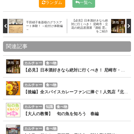
ランダム
一覧へ
【必見】日本酒好きなら絶
千田硝子食器様のグラスア
対に行くべき！ 尼崎市・立
ート体験！ ～絵付け体験編
花の絶品居酒屋『酒処 雲』
～
をご紹介
関連記事
カルチャー
食べ物
【必見】日本酒好きなら絶対に行くべき！ 尼崎市・立花の絶品居酒屋『酒処 雲』をご紹介
カルチャー
食べ物
【後編】全スパイスカレーファンに捧ぐ！人気店『北摂スパイス研究所』のスパイスカレーとスパイスの魅力！
カルチャー
知識
食べ物
【大人の教養】 旬の魚を知ろう 春編
カルチャー
食べ物