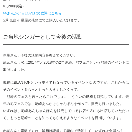
¥1,200(税込)
>>あんかけ☆LOVERの歌詞はこちら
※和気藹々 星屋の店頭にてご購入いただけます。
ご当地シンガーとして今後の活動
赤星さん：今後の活動内容を教えてください。
武元さん：私は2017年と2018年の2年連続、尼フェスという尼崎のイベントに
出演しました。
現在はBLANTONという場所で行なっているイベントなのですが、これからは
そのイベントをもっともっと大きくしたくって。
「尼崎のフェスと言ったらこれでしょ。」くらいの規模を目指しています。去
年の尼フェスでは、尼崎あんかけちゃんぽんを作って、販売も行いました。
いずれは、尼崎あんちゃんぽんを販売しているお店の方にも出店していただい
て、もっと尼崎のことを知ってもらえるようなイベントを目指しています。
赤星さん：素敵ですね。最初は謙虚に尼崎内で活動して、いずれは全国へ？