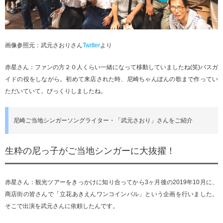
画像参照元：武元さおりさん
Twitter
より
赤星さん：ファンの方２０人くらい一緒になって移動していましたね(笑)バスガ
イドの役をしながら。初めて来店された時、尼崎ちゃんぽんの歌まで作ってい
ただいていて。びっくりしましたね。
尼崎ご当地シンガーソングライター・「武元さおり」さんをご紹介
生粋の尼っ子がご当地シンガーに大抜擢！
赤星さん：観光ツアーをきっかけに知り合ってから3ヶ月後の2019年10月に、
商店街の皆さんで「立花あきえんワンコインバル」という企画を行いました。
そこで出演を武元さんに依頼したんです。