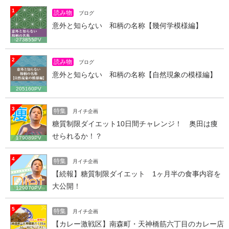
1
読み物
ブログ
意外と知らない 和柄の名称【幾何学模様編】
273855PV
2
読み物
ブログ
意外と知らない 和柄の名称【自然現象の模様編】
205160PV
3
特集
月イチ企画
糖質制限ダイエット10日間チャレンジ！ 奥田は痩
せられるか！？
179089PV
4
特集
月イチ企画
【続報】糖質制限ダイエット 1ヶ月半の食事内容を
大公開！
129070PV
5
特集
月イチ企画
【カレー激戦区】南森町・天神橋筋六丁目のカレー店