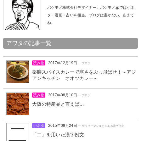
バケモノ株式会社デザイナー。バケモノ.jpでは小ネ
タ・漫画・占いを担当。ブログは書かない。あえて
ね。
アワタの記事一覧
読み物
2017年12月19日
ー ブログ
薬膳スパイスカレーで寒さをぶっ飛ばせ！～アジ
アンキッチン オオツカレー～
読み物
2017年08月10日
ー ブログ
大阪の特産品と言えば…
小ネタ
2015年09月24日
二
ー サラリーマン★あるある漢字例文
「二」を用いた漢字例文