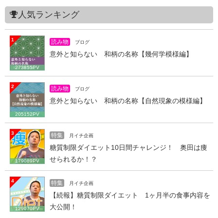
人気ランキング
1
読み物
ブログ
意外と知らない 和柄の名称【幾何学模様編】
273855PV
2
読み物
ブログ
意外と知らない 和柄の名称【自然現象の模様編】
205152PV
3
特集
月イチ企画
糖質制限ダイエット10日間チャレンジ！ 奥田は痩
せられるか！？
179089PV
4
特集
月イチ企画
【続報】糖質制限ダイエット 1ヶ月半の食事内容を
大公開！
129070PV