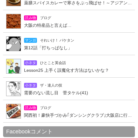
薬膳スパイスカレーで寒さをぶっ飛ばせ！～アジアンキッチン オオツカレー～
読み物
ブログ
大阪の特産品と言えば…
マンガ
それいけ！ バケタン
第12話「打ちっぱなし」
小ネタ
ひとこと英会話
Lesson25 上手く誤魔化す方法はないかな？
小ネタ
ザ・達人の技
需要のない流し目 菅タケル(41)
読み物
ブログ
関西初！豪快手づかみ｢ダンシングクラブ｣大阪店に行ってきた
Facebookコメント