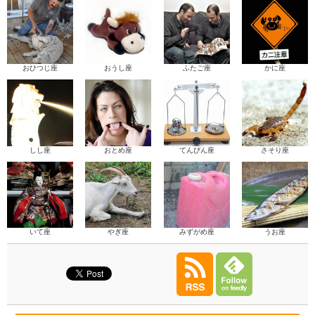
おひつじ座
おうし座
ふたご座
かに座
しし座
おとめ座
てんびん座
さそり座
いて座
やぎ座
みずがめ座
うお座