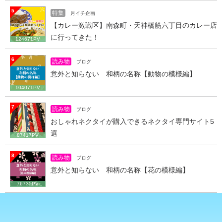
5
特集
月イチ企画
【カレー激戦区】南森町・天神橋筋六丁目のカレー店
に行ってきた！
124671PV
6
読み物
ブログ
意外と知らない 和柄の名称【動物の模様編】
104071PV
7
読み物
ブログ
おしゃれネクタイが購入できるネクタイ専門サイト5
選
87417PV
8
読み物
ブログ
意外と知らない 和柄の名称【花の模様編】
76735PV