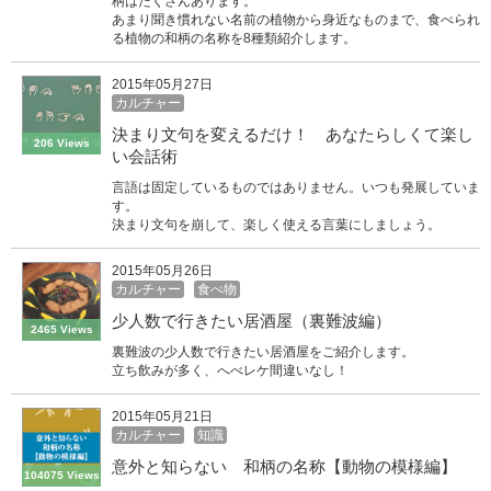
柄はたくさんあります。
あまり聞き慣れない名前の植物から身近なものまで、食べられ
る植物の和柄の名称を8種類紹介します。
2015年05月27日
カルチャー
決まり文句を変えるだけ！ あなたらしくて楽し
206 Views
い会話術
言語は固定しているものではありません。いつも発展していま
す。
決まり文句を崩して、楽しく使える言葉にしましょう。
2015年05月26日
カルチャー
食べ物
少人数で行きたい居酒屋（裏難波編）
2465 Views
裏難波の少人数で行きたい居酒屋をご紹介します。
立ち飲みが多く、へべレケ間違いなし！
2015年05月21日
カルチャー
知識
意外と知らない 和柄の名称【動物の模様編】
104075 Views