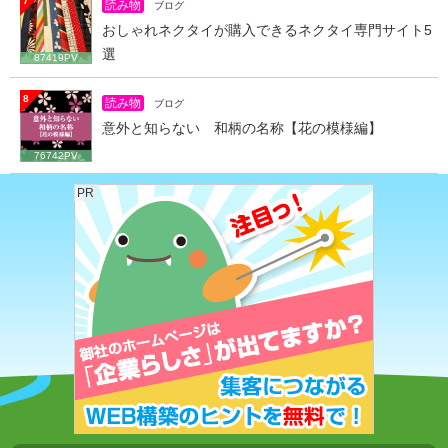
7
読み物
ブログ
おしゃれネクタイが購入できるネクタイ専門サイト5
選
87419PV
8
読み物
ブログ
意外と知らない 和柄の名称【花の模様編】
76742PV
PR