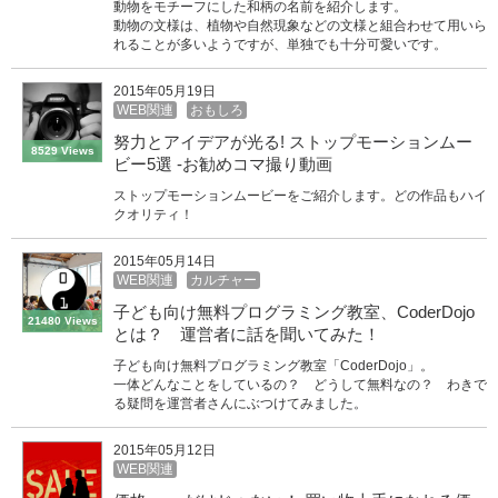
動物をモチーフにした和柄の名前を紹介します。
動物の文様は、植物や自然現象などの文様と組合わせて用いら
れることが多いようですが、単独でも十分可愛いです。
2015年05月19日
WEB関連
おもしろ
努力とアイデアが光る! ストップモーションムー
8529 Views
ビー5選 -お勧めコマ撮り動画
ストップモーションムービーをご紹介します。どの作品もハイ
クオリティ！
2015年05月14日
WEB関連
カルチャー
子ども向け無料プログラミング教室、CoderDojo
21480 Views
とは？ 運営者に話を聞いてみた！
子ども向け無料プログラミング教室「CoderDojo」。
一体どんなことをしているの？ どうして無料なの？ わきで
る疑問を運営者さんにぶつけてみました。
2015年05月12日
WEB関連