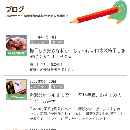
2015年06月30日
カルチャー
食べ物
梅干し大好きな私が、しょっぱい自家製梅干しを
1624 Views
漬けてみた！ その2
梅干し作り、第2弾！
紫蘇との格闘を書きました。
2015年06月26日
カルチャー
食べ物
新製品から定番まで！ 2015年夏、おすすめのコ
762 Views
ンビニお菓子
日本のお菓子は海外に比べて、種類がいっぱいありますね。
いつも新商品が開発されているし、期限限定や地域限定のもの
が多くて、コンビニに行くたびにわくわくします。