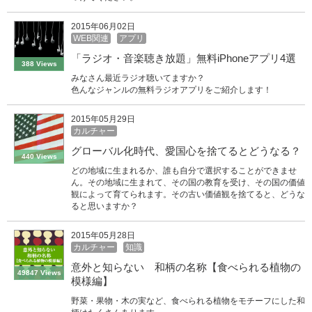
2015年06月02日
WEB関連
アプリ
「ラジオ・音楽聴き放題」無料iPhoneアプリ4選
388 Views
みなさん最近ラジオ聴いてますか？
色んなジャンルの無料ラジオアプリをご紹介します！
2015年05月29日
カルチャー
グローバル化時代、愛国心を捨てるとどうなる？
440 Views
どの地域に生まれるか、誰も自分で選択することができませ
ん。その地域に生まれて、その国の教育を受け、その国の価値
観によって育てられます。その古い価値観を捨てると、どうな
ると思いますか？
2015年05月28日
カルチャー
知識
意外と知らない 和柄の名称【食べられる植物の
49847 Views
模様編】
野菜・果物・木の実など、食べられる植物をモチーフにした和