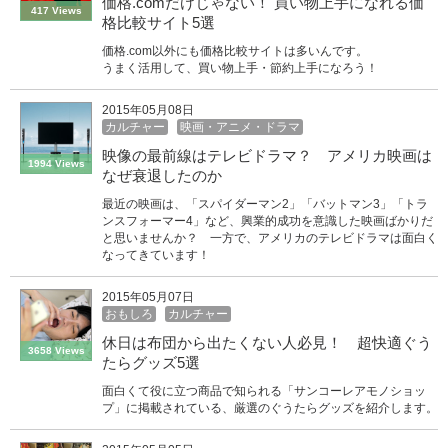
価格.comだけじゃない！ 買い物上手になれる価
417 Views
格比較サイト5選
価格.com以外にも価格比較サイトは多いんです。
うまく活用して、買い物上手・節約上手になろう！
2015年05月08日
カルチャー
映画・アニメ・ドラマ
映像の最前線はテレビドラマ？ アメリカ映画は
1994 Views
なぜ衰退したのか
最近の映画は、「スパイダーマン2」「バットマン3」「トラ
ンスフォーマー4」など、興業的成功を意識した映画ばかりだ
と思いませんか？ 一方で、アメリカのテレビドラマは面白く
なってきています！
2015年05月07日
おもしろ
カルチャー
休日は布団から出たくない人必見！ 超快適ぐう
3658 Views
たらグッズ5選
面白くて役に立つ商品で知られる「サンコーレアモノショッ
プ」に掲載されている、厳選のぐうたらグッズを紹介します。