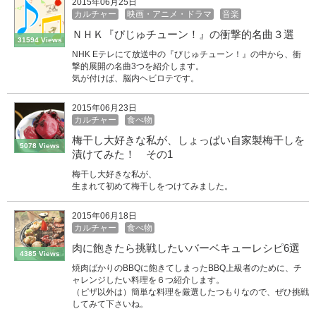
2015年06月25日
カルチャー
映画・アニメ・ドラマ
音楽
ＮＨＫ『びじゅチューン！』の衝撃的名曲３選
31594 Views
NHK Eテレにて放送中の『びじゅチューン！』の中から、衝
撃的展開の名曲3つを紹介します。
気が付けば、脳内ヘビロテです。
2015年06月23日
カルチャー
食べ物
梅干し大好きな私が、しょっぱい自家製梅干しを
5078 Views
漬けてみた！ その1
梅干し大好きな私が、
生まれて初めて梅干しをつけてみました。
2015年06月18日
カルチャー
食べ物
肉に飽きたら挑戦したいバーベキューレシピ6選
4385 Views
焼肉ばかりのBBQに飽きてしまったBBQ上級者のために、チ
ャレンジしたい料理を６つ紹介します。
（ピザ以外は）簡単な料理を厳選したつもりなので、ぜひ挑戦
してみて下さいね。