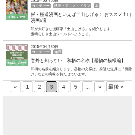
2015年05月05日
カルチャー
映画・アニメ・ドラマ
本
飯・極道漫画といえば土山しげる！ おススメ土山
8781 Views
漫画5選
私が大好きな漫画家「土山しげる」を紹介します。
素晴らしき土山ワールドへようこそ。
2015年04月30日
カルチャー
知識
意外と知らない 和柄の名称【器物の模様編】
59438 Views
和柄の名前を紹介します。器物の文様は、身近な道具に「魔除
け」などの意味を持たせています。
«
1
2
3
4
5
...
»
最後 »