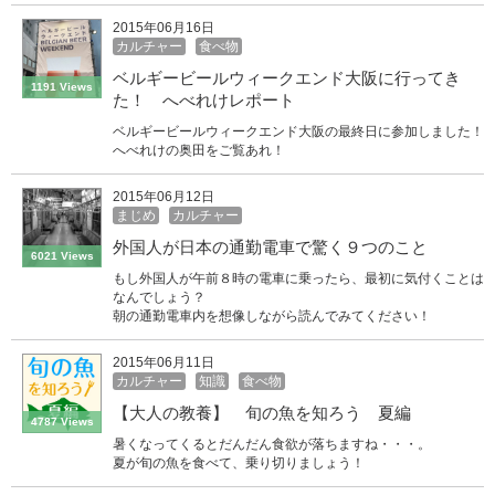
2015年06月16日
カルチャー
食べ物
ベルギービールウィークエンド大阪に行ってき
1191 Views
た！ へべれけレポート
ベルギービールウィークエンド大阪の最終日に参加しました！
へべれけの奥田をご覧あれ！
2015年06月12日
まじめ
カルチャー
外国人が日本の通勤電車で驚く９つのこと
6021 Views
もし外国人が午前８時の電車に乗ったら、最初に気付くことは
なんでしょう？
朝の通勤電車内を想像しながら読んでみてください！
2015年06月11日
カルチャー
知識
食べ物
【大人の教養】 旬の魚を知ろう 夏編
4787 Views
暑くなってくるとだんだん食欲が落ちますね・・・。
夏が旬の魚を食べて、乗り切りましょう！