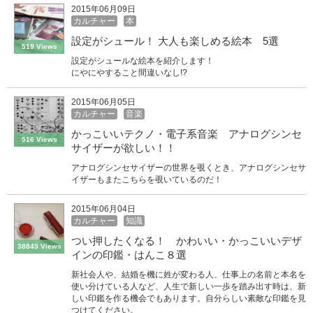
2015年06月09日
カルチャー
本
設定がシュール！ 大人も楽しめる絵本 5選
519 Views
設定がシュールな絵本を紹介します！
にやにやすること間違いなし!?
2015年06月05日
カルチャー
音楽
かっこいいテクノ・電子系音楽 アナログシンセ
516 Views
サイザーが欲しい！！
アナログシンセサイザーの世界を覗くとき、アナログシンセサ
イザーもまたこちらを覗いているのだ！
2015年06月04日
カルチャー
知識
つい押したくなる！ かわいい・かっこいいデザ
38845 Views
インの印鑑・はんこ８選
新社会人や、結婚を機に姓が変わる人、仕事上の名前と本名を
使い分けている人など、人生で新しい一歩を踏み出す時は、新
しい印鑑を作る機会でもあります。自分らしい素敵な印鑑を見
つけてください。