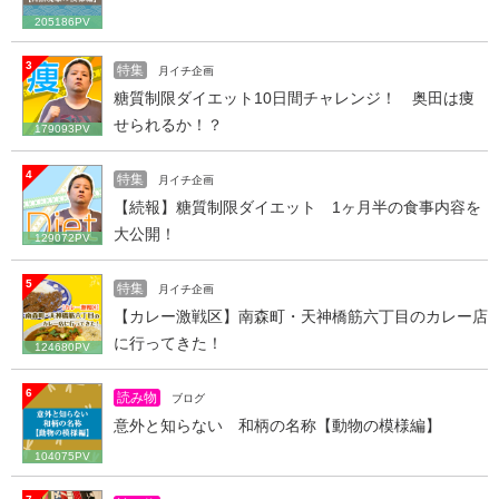
205186PV
3
特集
月イチ企画
糖質制限ダイエット10日間チャレンジ！ 奥田は痩
せられるか！？
179093PV
4
特集
月イチ企画
【続報】糖質制限ダイエット 1ヶ月半の食事内容を
大公開！
129072PV
5
特集
月イチ企画
【カレー激戦区】南森町・天神橋筋六丁目のカレー店
に行ってきた！
124680PV
6
読み物
ブログ
意外と知らない 和柄の名称【動物の模様編】
104075PV