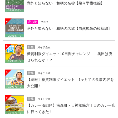
意外と知らない 和柄の名称【幾何学模様編】
273855PV
2
読み物
ブログ
意外と知らない 和柄の名称【自然現象の模様編】
205157PV
3
特集
月イチ企画
糖質制限ダイエット10日間チャレンジ！ 奥田は痩
せられるか！？
179089PV
4
特集
月イチ企画
【続報】糖質制限ダイエット 1ヶ月半の食事内容を
大公開！
129070PV
5
特集
月イチ企画
【カレー激戦区】南森町・天神橋筋六丁目のカレー店
に行ってきた！
124671PV