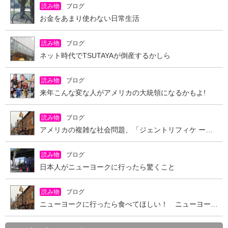
読み物
ブログ
お金をあまり使わない日常生活
読み物
ブログ
ネット時代でTSUTAYAが倒産するかしら
読み物
ブログ
来年こんな変な人がアメリカの大統領になるかもよ!
読み物
ブログ
アメリカの複雑な社会問題、「ジェントリフィケ ーション（Gentrification）」とは？
読み物
ブログ
日本人がニューヨークに行ったら驚くこと
読み物
ブログ
ニューヨークに行ったら食べてほしい！ ニューヨーカーご用達の食べ物