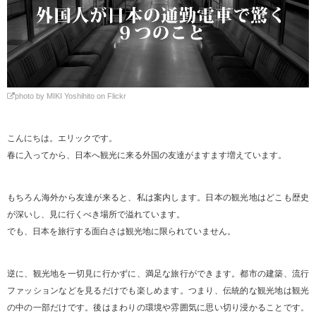
photo by MIKI Yoshihito on Flickr
こんにちは。エリックです。
春に入ってから、日本へ観光に来る外国の友達がますます増えています。
もちろん海外から友達が来ると、私は案内します。日本の観光地はどこも歴史
が深いし、見に行くべき場所で溢れています。
でも、日本を旅行する面白さは観光地に限られていません。
逆に、観光地を一切見に行かずに、満足な旅行ができます。都市の建築、流行
ファッションなどを見るだけでも楽しめます。つまり、伝統的な観光地は観光
の中の一部だけです。後はまわりの環境や雰囲気に思い切り浸かることです。