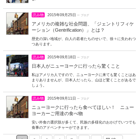
読み物
2015年09月25日
ー ブログ
アメリカの複雑な社会問題、「ジェントリフィケ
ーション（Gentrification）」とは？
歴史の深い地域が、白人の若者たちのせいで、徐々に失われつ
つあります。
読み物
2015年09月18日
ー ブログ
日本人がニューヨークに行ったら驚くこと
私はアメリカ人ですので、ニューヨークに来ても驚くことはあ
まりありませんが、日本人だったら、山ほど驚くことがあるで
しょう。
読み物
2015年09月11日
ー ブログ
ニューヨークに行ったら食べてほしい！ ニュー
ヨーカーご用達の食べ物
安い外食の選択肢が多くて、民族の多様化のおかげでいつでも
食事のアドベンチャーができます。