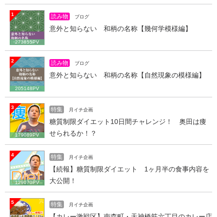
1
読み物
ブログ
意外と知らない 和柄の名称【幾何学模様編】
273855PV
2
読み物
ブログ
意外と知らない 和柄の名称【自然現象の模様編】
205148PV
3
特集
月イチ企画
糖質制限ダイエット10日間チャレンジ！ 奥田は痩
せられるか！？
179089PV
4
特集
月イチ企画
【続報】糖質制限ダイエット 1ヶ月半の食事内容を
大公開！
129070PV
5
特集
月イチ企画
【カレー激戦区】南森町・天神橋筋六丁目のカレー店