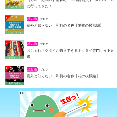
に行ってきた！
124671PV
6
読み物
ブログ
意外と知らない 和柄の名称【動物の模様編】
104071PV
7
読み物
ブログ
おしゃれネクタイが購入できるネクタイ専門サイト5
選
87417PV
8
読み物
ブログ
意外と知らない 和柄の名称【花の模様編】
76734PV
PR