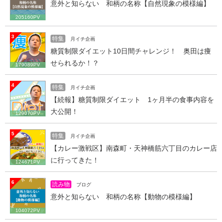
意外と知らない 和柄の名称【自然現象の模様編】
205160PV
3
特集
月イチ企画
糖質制限ダイエット10日間チャレンジ！ 奥田は痩
せられるか！？
179089PV
4
特集
月イチ企画
【続報】糖質制限ダイエット 1ヶ月半の食事内容を
大公開！
129070PV
5
特集
月イチ企画
【カレー激戦区】南森町・天神橋筋六丁目のカレー店
に行ってきた！
124671PV
6
読み物
ブログ
意外と知らない 和柄の名称【動物の模様編】
104072PV