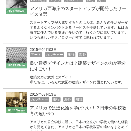
アメリカ西海岸のスタートアップが開発したサー
824 Views
ビス９選
スタートアップが大成功するときは大体、みんなの生活が一変
するようなインパクトあるサービスを提供しています。私は西
海岸に住んでいる友達が多いので、行くたびに驚いています。
いつも新しいテクノロジーがすでに使われています。
2015年04月03日
アート
カルチャー
旅行
海外
良い建築デザインとは？建築デザインの力が意外
18015 Views
にすごい！
建築の力が意外にスゴイ！
私たちは、いろんな意図の建築デザインに囲まれています。
2015年03月13日
カルチャー
旅行
海外
知識
アメリカでは進化論を学ばない！？日米の学校教
6162 Views
育の違い6つ
アメリカの公立学校に通い、日本の公立小中学校で働いた経験
から見えてきた、アメリカと日本の学校教育の違いをまとめて