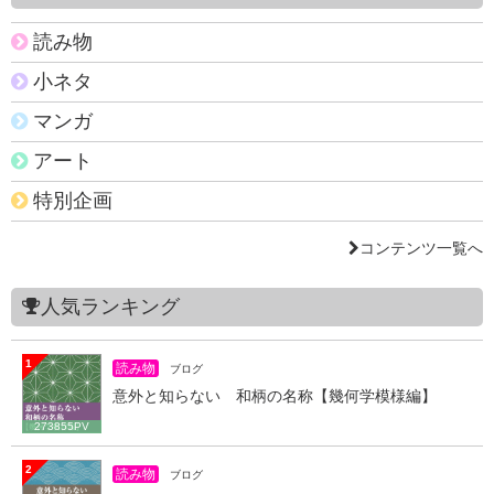
読み物
小ネタ
マンガ
アート
特別企画
コンテンツ一覧へ
人気ランキング
1
読み物
ブログ
意外と知らない 和柄の名称【幾何学模様編】
273855PV
2
読み物
ブログ