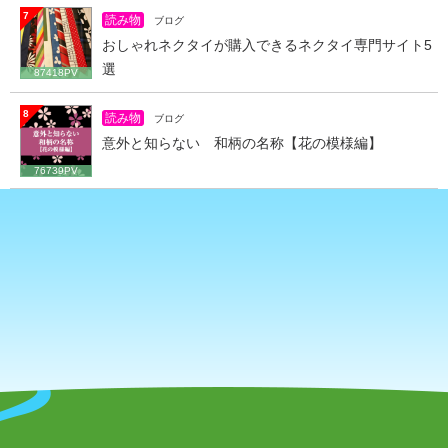
7
読み物
ブログ
おしゃれネクタイが購入できるネクタイ専門サイト5
選
87418PV
8
読み物
ブログ
意外と知らない 和柄の名称【花の模様編】
76739PV