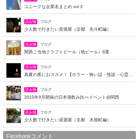
ユニークな企業名まとめ vol.3
読み物
ブログ
少人数で行きたい居酒屋（京都 先斗町編）
読み物
ブログ
関西ご当地クラフトビール（地ビール）8選
読み物
ブログ
真夏の夜におススメ！【ホラー・怖い話・怪談・心霊写真】アプリ
読み物
ブログ
2015年9月開催の日本酒飲み比べイベント@関西
読み物
ブログ
少人数で行きたい居酒屋（京都 木屋町編）
Facebookコメント