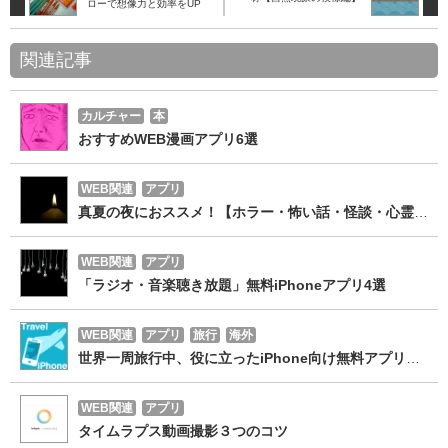
ローで想像力と効率をUP
関連記事
カルチャー
本
おすすめWEB漫画アプリ6選
WEB関連
アプリ
真夏の夜におススメ！【ホラー・怖い話・怪談・心霊写真】アプリ
WEB関連
アプリ
「ラジオ・音楽聴き放題」無料iPhoneアプリ4選
WEB関連
アプリ
旅行
海外
世界一周旅行中、役に立ったiPhone向け無料アプリ３選
WEB関連
アプリ
タイムラプス動画撮影３つのコツ