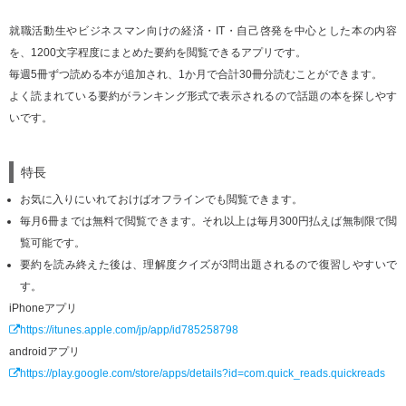
就職活動生やビジネスマン向けの経済・IT・自己啓発を中心とした本の内容
を、1200文字程度にまとめた要約を閲覧できるアプリです。
毎週5冊ずつ読める本が追加され、1か月で合計30冊分読むことができます。
よく読まれている要約がランキング形式で表示されるので話題の本を探しやす
いです。
特長
お気に入りにいれておけばオフラインでも閲覧できます。
毎月6冊までは無料で閲覧できます。それ以上は毎月300円払えば無制限で閲
覧可能です。
要約を読み終えた後は、理解度クイズが3問出題されるので復習しやすいで
す。
iPhoneアプリ
https://itunes.apple.com/jp/app/id785258798
androidアプリ
https://play.google.com/store/apps/details?id=com.quick_reads.quickreads