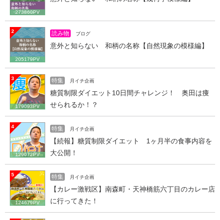
273860PV
2
読み物
ブログ
意外と知らない 和柄の名称【自然現象の模様編】
205179PV
3
特集
月イチ企画
糖質制限ダイエット10日間チャレンジ！ 奥田は痩
せられるか！？
179093PV
4
特集
月イチ企画
【続報】糖質制限ダイエット 1ヶ月半の食事内容を
大公開！
129072PV
5
特集
月イチ企画
【カレー激戦区】南森町・天神橋筋六丁目のカレー店
に行ってきた！
124679PV