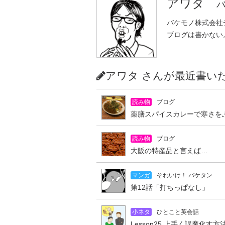
アワタ
バ
バケモノ株式会社
ブログは書かない
アワタ さんが最近書
読み物
ブログ
薬膳スパイスカレーで寒さを
読み物
ブログ
大阪の特産品と言えば…
マンガ
それいけ！ バケタン
第12話「打ちっぱなし」
小ネタ
ひとこと英会話
Lesson25 上手く誤魔化す