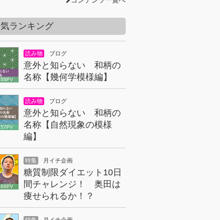
コンテンツ一覧へ
人気ランキング
読み物
ブログ
意外と知らない 和柄の
名称【幾何学模様編】
855PV
読み物
ブログ
意外と知らない 和柄の
名称【自然現象の模様
157PV
編】
特集
月イチ企画
糖質制限ダイエット10日
間チャレンジ！ 奥田は
089PV
痩せられるか！？