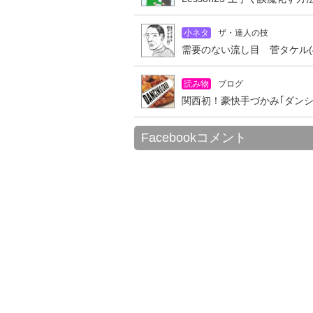
小ネタ
ザ・達人の技
需要のない流し目 菅タケル(4
読み物
ブログ
関西初！豪快手づかみ｢ダン
Facebookコメント