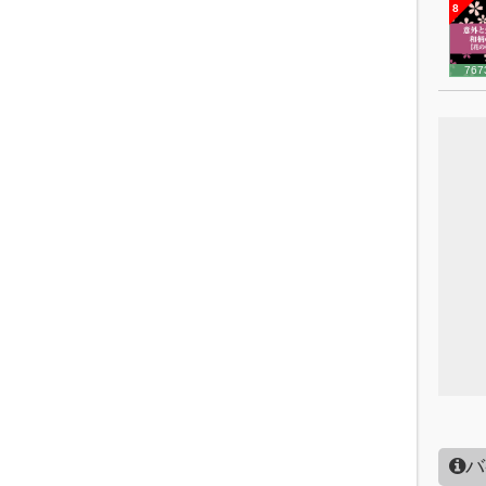
8
767
バ