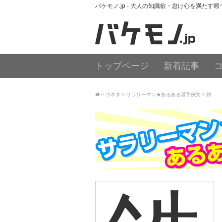
バケモノ.jp - 大人の知識欲・怠け心を満たす
トップページ
新着記事
小ネタ
サラリーマン★あるある漢字例文
鉄