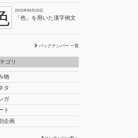
色
2015年09月20日
「色」を用いた漢字例文
バックナンバー 一覧
テゴリ
み物
ネタ
ンガ
ート
別企画