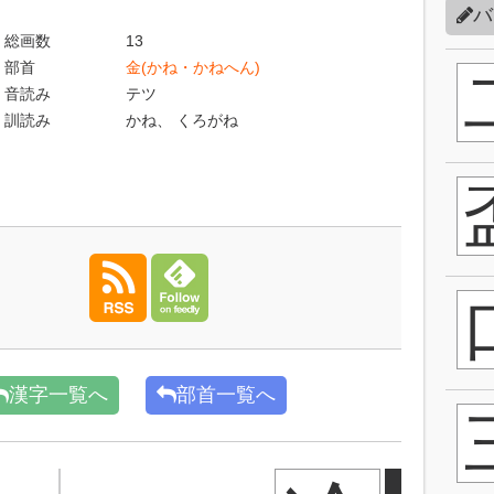
バ
総画数
13
部首
金(かね・かねへん)
音読み
テツ
訓読み
かね、 くろがね
漢字一覧へ
部首一覧へ