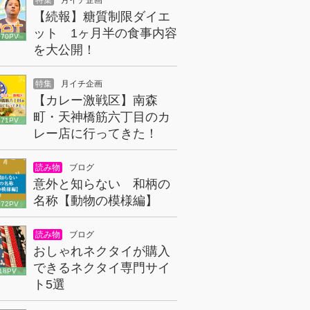
特集
月イチ企画
【続報】糖質制限ダイエ
ット 1ヶ月半の食事内容
070PV
を大公開！
特集
月イチ企画
【カレー激戦区】南森
町・天神橋筋六丁目のカ
671PV
レー店に行ってきた！
読み物
ブログ
意外と知らない 和柄の
名称【動物の模様編】
072PV
読み物
ブログ
おしゃれネクタイが購入
できるネクタイ専門サイ
18PV
ト5選