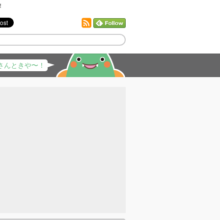
！
さんときや〜！