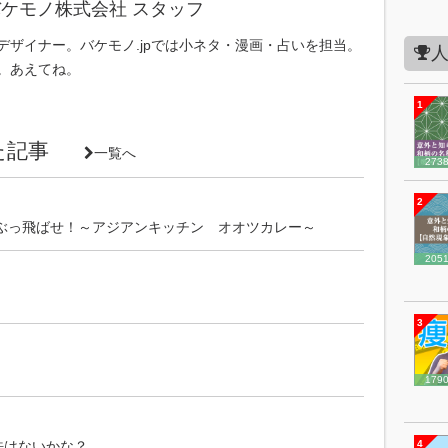
ケモノ株式会社 スタッフ
デザイナー。バケモノ.jpでは小ネタ・漫画・占いを担当。
。あえてね。
1
いた記事
一覧へ
273
2
ぶっ飛ばせ！～アジアンキッチン オオツカレー～
205
3
179
方法はないかな？
4