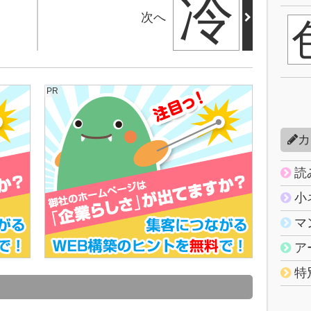
冷
次へ
PR
カ
読
小
マ
ア
特