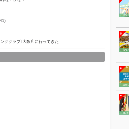
129
1)
5
シングクラブ｣大阪店に行ってきた
124
6
104
7
874