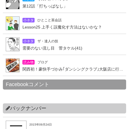
第12話「打ちっぱなし」
小ネタ
ひとこと英会話
Lesson25 上手く誤魔化す方法はないかな？
小ネタ
ザ・達人の技
需要のない流し目 菅タケル(41)
読み物
ブログ
関西初！豪快手づかみ｢ダンシングクラブ｣大阪店に行ってきた
Facebookコメント
バックナンバー
2015年09月24日