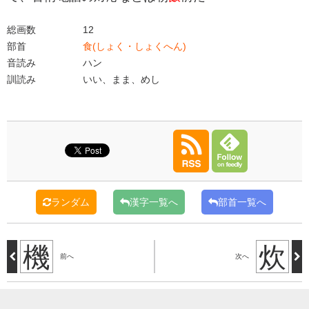
総画数
12
部首
食(しょく・しょくへん)
音読み
ハン
訓読み
いい、まま、めし
ランダム
漢字一覧へ
部首一覧へ
機
炊
前へ
次へ