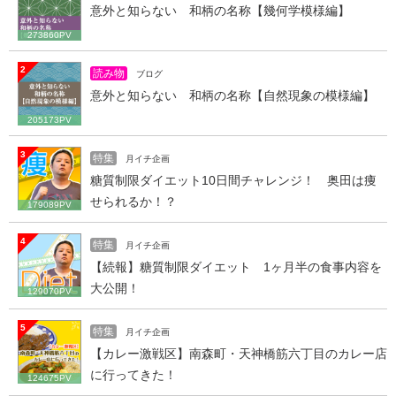
意外と知らない 和柄の名称【幾何学模様編】
273860PV
2
読み物
ブログ
意外と知らない 和柄の名称【自然現象の模様編】
205173PV
3
特集
月イチ企画
糖質制限ダイエット10日間チャレンジ！ 奥田は痩
せられるか！？
179089PV
4
特集
月イチ企画
【続報】糖質制限ダイエット 1ヶ月半の食事内容を
大公開！
129070PV
5
特集
月イチ企画
【カレー激戦区】南森町・天神橋筋六丁目のカレー店
に行ってきた！
124675PV