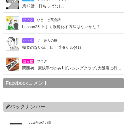
第12話「打ちっぱなし」
小ネタ
ひとこと英会話
Lesson25 上手く誤魔化す方法はないかな？
小ネタ
ザ・達人の技
需要のない流し目 菅タケル(41)
読み物
ブログ
関西初！豪快手づかみ｢ダンシングクラブ｣大阪店に行ってきた
Facebookコメント
バックナンバー
2015年09月24日