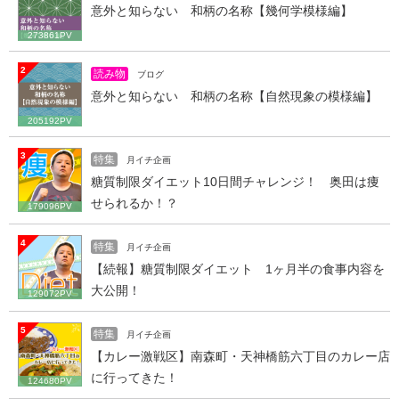
意外と知らない 和柄の名称【幾何学模様編】
273861PV
2
読み物
ブログ
意外と知らない 和柄の名称【自然現象の模様編】
205192PV
3
特集
月イチ企画
糖質制限ダイエット10日間チャレンジ！ 奥田は痩
せられるか！？
179096PV
4
特集
月イチ企画
【続報】糖質制限ダイエット 1ヶ月半の食事内容を
大公開！
129072PV
5
特集
月イチ企画
【カレー激戦区】南森町・天神橋筋六丁目のカレー店
に行ってきた！
124680PV