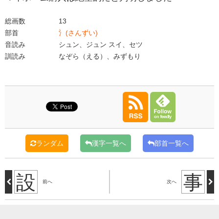
総画数
13
部首
氵(さんずい)
音読み
シュン、ジュン スイ、セツ
訓読み
なぞら（える）、みずもり
ランダム
漢字一覧へ
部首一覧へ
設
事
前へ
次へ