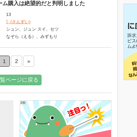
ーム購入は絶望的だと判明しました
13
氵(さんずい)
シュン、ジュン スイ、セツ
なぞら（える）、みずもり
1
2
»
覧ページに戻る
PR