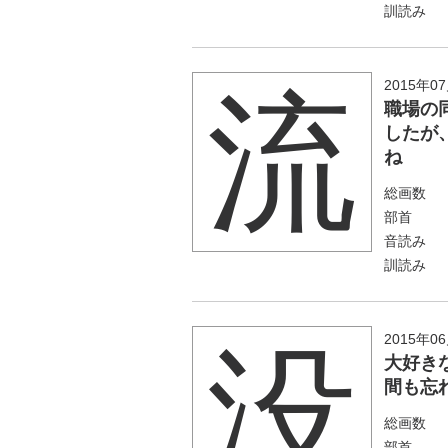
訓読み
2015年0
流
職場の
したが
ね
総画数
部首
音読み
訓読み
2015年0
没
大好き
間も忘
総画数
部首