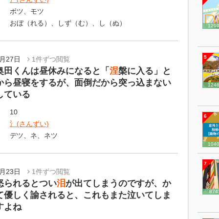
ボツ、モツ
おぼ（れる）、しず（む）、し（ぬ）
129
5
5月27日
1件ずつ閲覧
奥田くんは昼休みになると「
涅
槃に入る」と
から昼寝をするが、面倒だから突っ込まない
124
している
10
6
氵(さんずい)
デツ、ネ、ネツ
104
7
5月23日
1件ずつ閲覧
怒られるとつい
泪
が出てしまうのですが、か
874
て優しく諭されると、これもまた泣いてしま
すよね