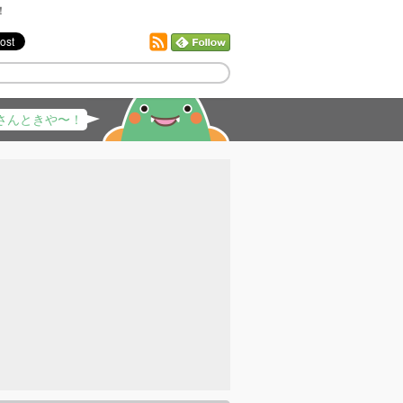
！
さんときや〜！