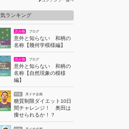
コンテンツ一覧へ
人気ランキング
読み物
ブログ
意外と知らない 和柄の
名称【幾何学模様編】
855PV
読み物
ブログ
意外と知らない 和柄の
名称【自然現象の模様
156PV
編】
特集
月イチ企画
糖質制限ダイエット10日
間チャレンジ！ 奥田は
089PV
痩せられるか！？