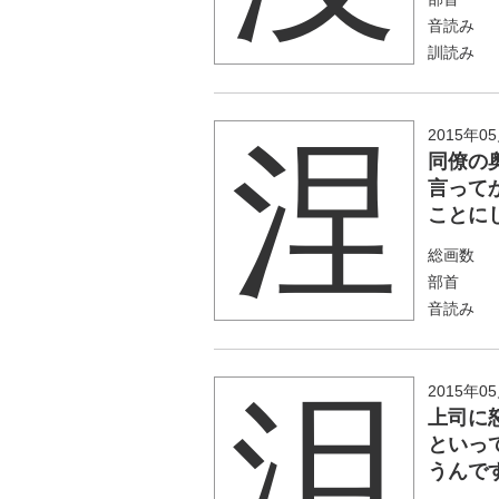
音読み
訓読み
2015年0
涅
同僚の
言って
ことに
総画数
部首
音読み
2015年0
泪
上司に
といっ
うんで