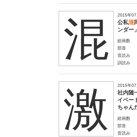
2015年0
混
公私
混
ンダー
総画数
部首
音読み
訓読み
2015年0
激
社内随
イベー
ちゃん
総画数
部首
音読み