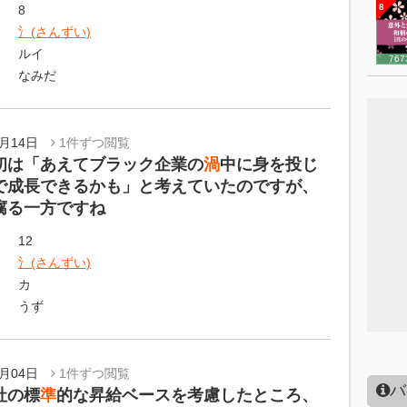
8
8
氵(さんずい)
ルイ
767
なみだ
5月14日
1件ずつ閲覧
初は「あえてブラック企業の
渦
中に身を投じ
で成長できるかも」と考えていたのですが、
腐る一方ですね
12
氵(さんずい)
カ
うず
5月04日
1件ずつ閲覧
バ
社の標
準
的な昇給ベースを考慮したところ、