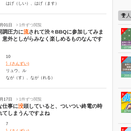
はげ（しい）、はげ（ます）
7月01日
1件ずつ閲覧
同調圧力に
流
されて渋々BBQに参加してみま
1
、意外としがらみなく楽しめるものなんです
273
10
2
氵(さんずい)
リュウ、ル
205
なが（す）、なが（れる）
3
6月17日
1件ずつ閲覧
な仕事に
没
頭していると、ついつい終電の時
179
れてしまうんですよね
7
4
氵(さんずい)