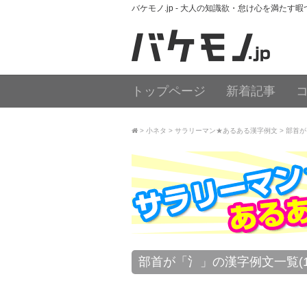
バケモノ.jp - 大人の知識欲・怠け心を満たす
トップページ
新着記事
小ネタ
サラリーマン★あるある漢字例文
部首が
部首が「氵」の漢字例文一覧(1