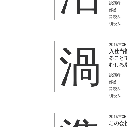
総画数
部首
音読み
訓読み
2015年0
渦
入社当
ること
むしろ
総画数
部首
音読み
訓読み
2015年0
この会