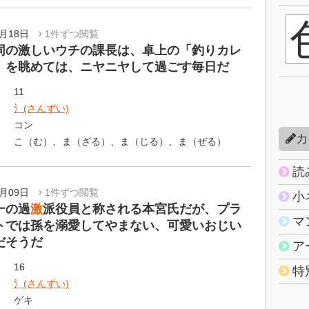
7月18日
1件ずつ閲覧
同の激しいウチの課長は、卓上の「釣りカレ
」を眺めては、ニヤニヤして過ごす毎日だ
11
氵(さんずい)
コン
カ
こ（む）、ま（ざる）、ま（じる）、ま（ぜる）
読
7月09日
1件ずつ閲覧
小
一の過
激
派役員と称される本宮氏だが、プラ
マ
トでは孫を溺愛してやまない、可愛いおじい
だそうだ
ア
16
特
氵(さんずい)
ゲキ