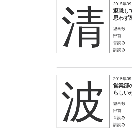
2015年0
清
退職し
思わず
総画数
部首
音読み
訓読み
2015年0
波
営業部
らしい
総画数
部首
音読み
訓読み