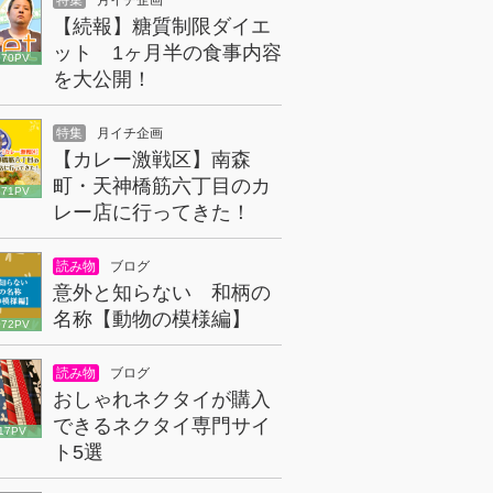
特集
月イチ企画
【続報】糖質制限ダイエ
ット 1ヶ月半の食事内容
070PV
を大公開！
特集
月イチ企画
【カレー激戦区】南森
町・天神橋筋六丁目のカ
671PV
レー店に行ってきた！
読み物
ブログ
意外と知らない 和柄の
名称【動物の模様編】
072PV
読み物
ブログ
おしゃれネクタイが購入
できるネクタイ専門サイ
17PV
ト5選