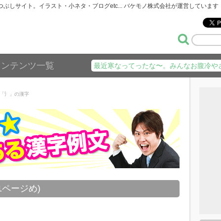
暇つぶしサイト。イラスト・小ネタ・ブログetc... バケモノ株式会社が運営しています
コンテンツ一覧
最近寒なってったな〜。みんなお腹冷や
「氵」の漢字
ページめ)