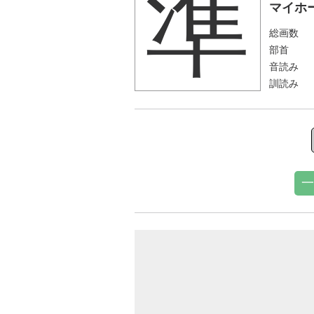
準
マイホ
総画数
部首
音読み
訓読み
一