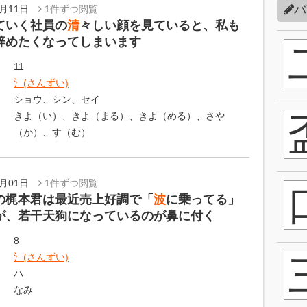
バ
9月11日
1件ずつ閲覧
ていく社員の
清
々しい顔を見ていると、私も
辞めたくなってしまいます
11
氵(さんずい)
ショウ、シン、セイ
きよ（い）、きよ（まる）、きよ（める）、さや
（か）、す（む）
9月01日
1件ずつ閲覧
の梶本君は最近売上好調で「
波
に乗ってる」
が、若干天狗になっているのが鼻に付く
8
氵(さんずい)
ハ
なみ