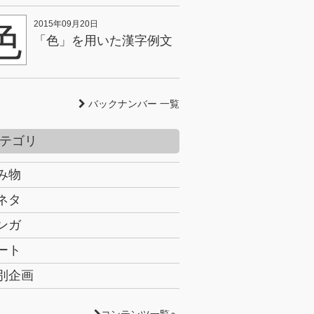
色
2015年09月20日
「色」を用いた漢字例文
バックナンバー 一覧
テゴリ
み物
ネタ
ンガ
ート
別企画