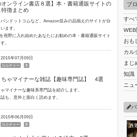
のオンライン書店８選】本・書籍通販サイトの
ブ
ス特徴まとめ
すべ
バシドットコムなど、Amazon並みの品揃えのサイトが台
ています。
WE
onを視野に入れ始めたあなたにお勧めの本・書籍通販サイト
おも
ます。
カル
2015年07月09日
まじ
カルチャー
本
知識
くちゃマイナーな雑誌【趣味専門誌】 4選
ニュ
ちゃマイナーな趣味系専門誌を紹介します。
雑誌も、意外と面白く読めます。
バ
2015年06月09日
カルチャー
本