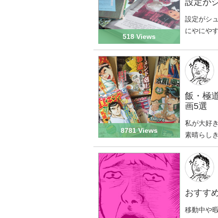
設定がシ
設定がシ
にやにやす
518 Views
飯・極
画5選
私が大好
8781 Views
素晴らし
おすすめ
移動中や