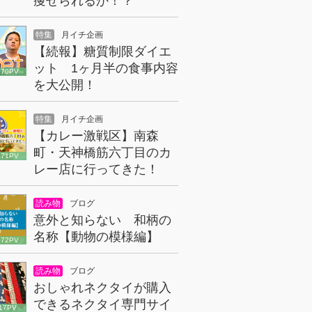
痩せられるか！？
特集
月イチ企画
【続報】糖質制限ダイエ
ット 1ヶ月半の食事内容
070PV
を大公開！
特集
月イチ企画
【カレー激戦区】南森
町・天神橋筋六丁目のカ
671PV
レー店に行ってきた！
読み物
ブログ
意外と知らない 和柄の
名称【動物の模様編】
072PV
読み物
ブログ
おしゃれネクタイが購入
できるネクタイ専門サイ
17PV