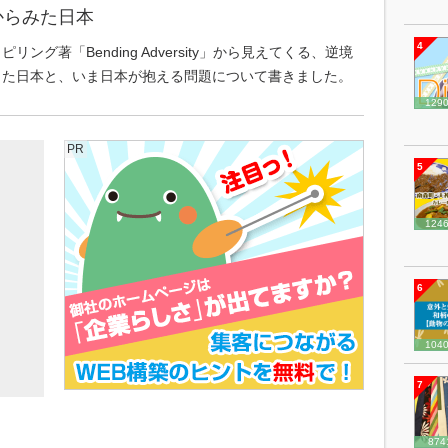
からみた日本
4
リング著「Bending Adversity」から見えてくる、逆境
きた日本と、いま日本が抱える問題について書きました。
129
PR
5
124
6
104
7
874