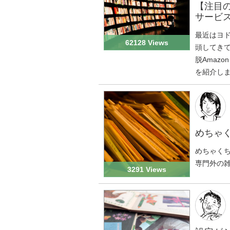
【注目
サービ
最近はヨド
62128 Views
頭してき
脱Amaz
を紹介し
めちゃ
めちゃく
専門外の
3291 Views