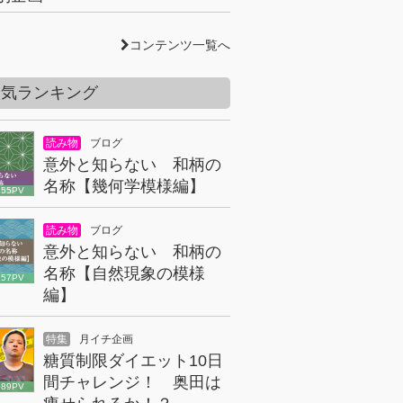
コンテンツ一覧へ
人気ランキング
読み物
ブログ
意外と知らない 和柄の
名称【幾何学模様編】
855PV
読み物
ブログ
意外と知らない 和柄の
名称【自然現象の模様
157PV
編】
特集
月イチ企画
糖質制限ダイエット10日
間チャレンジ！ 奥田は
089PV