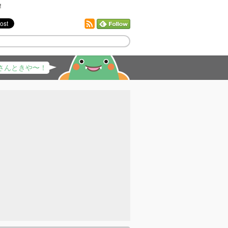
！
さんときや〜！