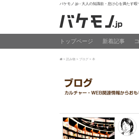
バケモノ.jp - 大人の知識欲・怠け心を満たす
トップページ
新着記事
読み物
ブログ
本