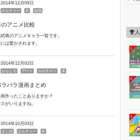
2014年12月09日
カルチャー
本
知識
将のアニメ比較
国武将のアニメキャラ一覧です。
換には驚かされます。
1
2014年12月02日
273
おもしろ
アート
カルチャー
本
2
パラパラ漫画まとめ
漫画作ったことありますか？
205
ンスがいりますね。
3
2014年10月03日
まじめ
カルチャー
本
179