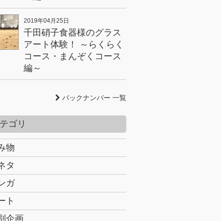
2019年04月25日
千田硝子食器様のグラス
アート体験！ ～らくらく
コース・まんぞくコース
編～
バックナンバー 一覧
テゴリ
み物
ネタ
ンガ
ート
別企画