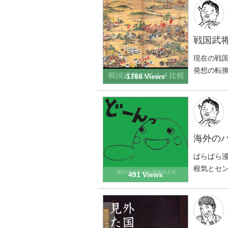
戦国武
現在の戦
発想の転
1768 Views
海外の
ぱらぱら
根気とセ
491 Views