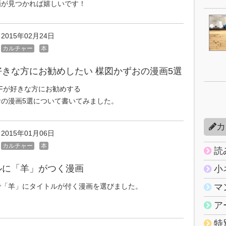
画が見つかれば嬉しいです！
2015年02月24日
カルチャー
本
好きな方にお勧めしたい 楳図かずおの漫画5選
Fが好きな方にお勧めする
おの漫画5選について書いてみました。
カ
2015年01月06日
カルチャー
本
読
ルに「羊」がつく漫画
小
で「羊」にタイトルが付く漫画を選びました。
マ
。
ア
特