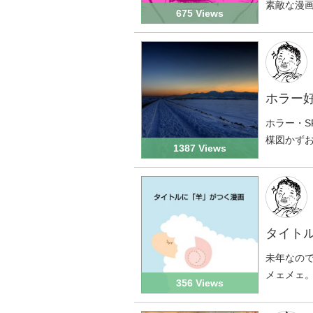
素敵な漫
675 Views
ホラー
ホラー・S
楳図かず
1387 Views
タイト
未年なの
メェメェ
356 Views