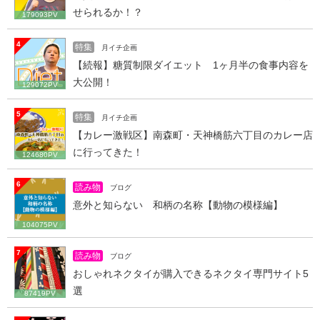
せられるか！？
179093PV
4
特集
月イチ企画
【続報】糖質制限ダイエット 1ヶ月半の食事内容を
大公開！
129072PV
5
特集
月イチ企画
【カレー激戦区】南森町・天神橋筋六丁目のカレー店
に行ってきた！
124680PV
6
読み物
ブログ
意外と知らない 和柄の名称【動物の模様編】
104075PV
7
読み物
ブログ
おしゃれネクタイが購入できるネクタイ専門サイト5
選
87419PV