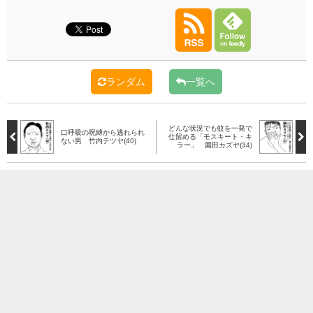
ランダム
一覧へ
どんな状況でも蚊を一発で
口呼吸の呪縛から逃れられ
仕留める「モスキート・キ
ない男 竹内テツヤ(40)
ラー」 園田カズヤ(34)