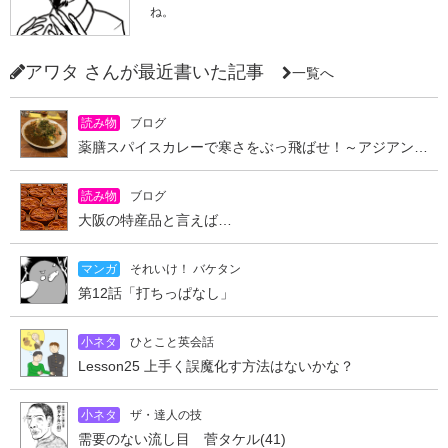
ね。
アワタ さんが最近書いた記事
一覧へ
読み物
ブログ
薬膳スパイスカレーで寒さをぶっ飛ばせ！～アジアンキッチン オオツカレー～
読み物
ブログ
大阪の特産品と言えば…
マンガ
それいけ！ バケタン
第12話「打ちっぱなし」
小ネタ
ひとこと英会話
Lesson25 上手く誤魔化す方法はないかな？
小ネタ
ザ・達人の技
需要のない流し目 菅タケル(41)