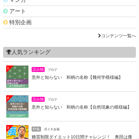
アート
特別企画
コンテンツ一覧へ
人気ランキング
1
読み物
ブログ
意外と知らない 和柄の名称【幾何学模様編】
273861PV
2
読み物
ブログ
意外と知らない 和柄の名称【自然現象の模様編】
205188PV
3
特集
月イチ企画
糖質制限ダイエット10日間チャレンジ！ 奥田は痩