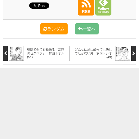
ランダム
一覧へ
視線で全てを物語る「沈黙
どんなに酒に酔っても決し
のセクハラ」 村山トオル
て吐かない男 安倍トシオ
(55)
(49)