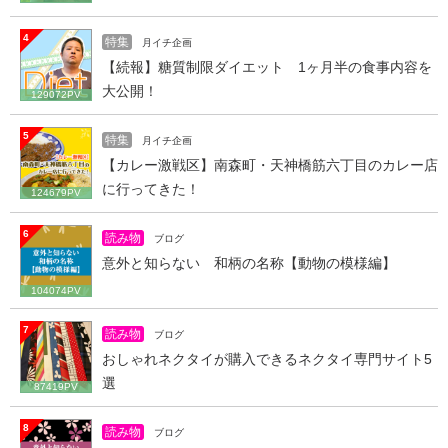
4
特集
月イチ企画
【続報】糖質制限ダイエット 1ヶ月半の食事内容を
大公開！
129072PV
5
特集
月イチ企画
【カレー激戦区】南森町・天神橋筋六丁目のカレー店
に行ってきた！
124679PV
6
読み物
ブログ
意外と知らない 和柄の名称【動物の模様編】
104074PV
7
読み物
ブログ
おしゃれネクタイが購入できるネクタイ専門サイト5
選
87419PV
8
読み物
ブログ