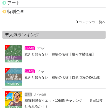
アート
特別企画
コンテンツ一覧へ
人気ランキング
1
読み物
ブログ
意外と知らない 和柄の名称【幾何学模様編】
273860PV
2
読み物
ブログ
意外と知らない 和柄の名称【自然現象の模様編】
205180PV
3
特集
月イチ企画
糖質制限ダイエット10日間チャレンジ！ 奥田は痩
せられるか！？
179093PV