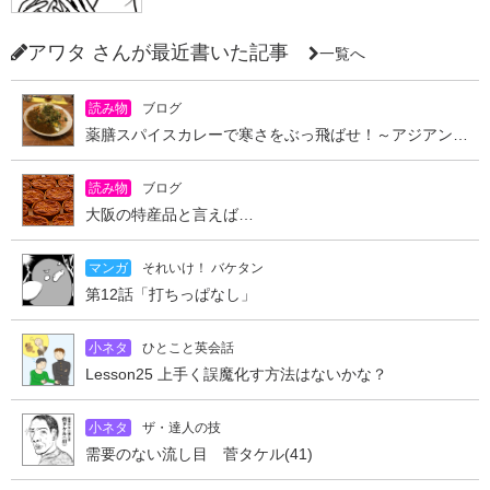
アワタ さんが最近書いた記事
一覧へ
読み物
ブログ
薬膳スパイスカレーで寒さをぶっ飛ばせ！～アジアンキッチン オオツカレー～
読み物
ブログ
大阪の特産品と言えば…
マンガ
それいけ！ バケタン
第12話「打ちっぱなし」
小ネタ
ひとこと英会話
Lesson25 上手く誤魔化す方法はないかな？
小ネタ
ザ・達人の技
需要のない流し目 菅タケル(41)