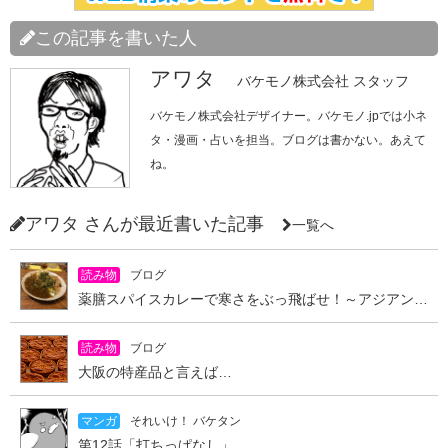
この記事を書いた人
アワタ
バケモノ株式会社 スタッフ
バケモノ株式会社デザイナー。バケモノ.jpでは小ネ
タ・漫画・占いを担当。ブログは書かない。あえて
ね。
アワタ さんが最近書いた記事
一覧へ
読み物
ブログ
薬膳スパイスカレーで寒さをぶっ飛ばせ！～アジアンキッチン オオツカレー～
読み物
ブログ
大阪の特産品と言えば…
マンガ
それいけ！ バケタン
第12話「打ちっぱなし」