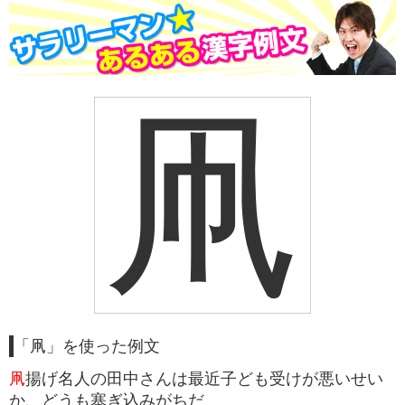
凧
「凧」を使った例文
凧
揚げ名人の田中さんは最近子ども受けが悪いせい
か、どうも塞ぎ込みがちだ