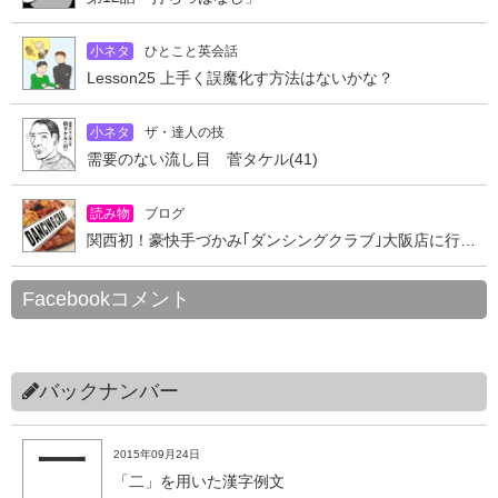
小ネタ
ひとこと英会話
Lesson25 上手く誤魔化す方法はないかな？
小ネタ
ザ・達人の技
需要のない流し目 菅タケル(41)
読み物
ブログ
関西初！豪快手づかみ｢ダンシングクラブ｣大阪店に行ってきた
Facebookコメント
バックナンバー
二
2015年09月24日
「二」を用いた漢字例文