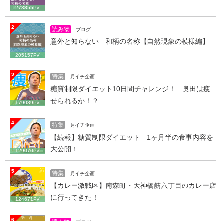
273855PV
2
読み物
ブログ
意外と知らない 和柄の名称【自然現象の模様編】
205157PV
3
特集
月イチ企画
糖質制限ダイエット10日間チャレンジ！ 奥田は痩
せられるか！？
179089PV
4
特集
月イチ企画
【続報】糖質制限ダイエット 1ヶ月半の食事内容を
大公開！
129070PV
5
特集
月イチ企画
【カレー激戦区】南森町・天神橋筋六丁目のカレー店
に行ってきた！
124671PV
6