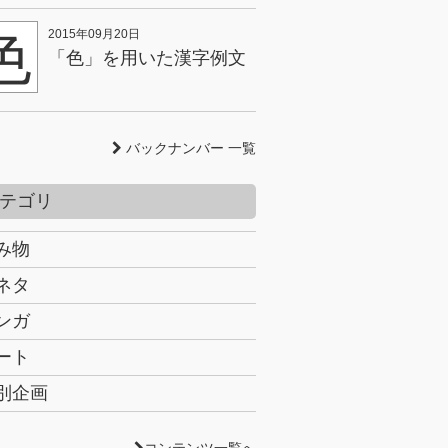
色
2015年09月20日
「色」を用いた漢字例文
バックナンバー 一覧
テゴリ
み物
ネタ
ンガ
ート
別企画