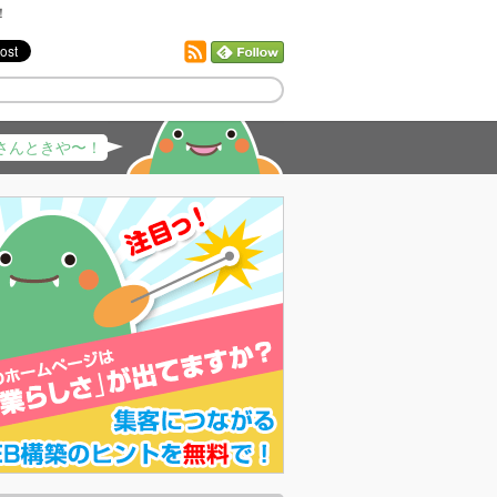
！
さんときや〜！