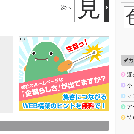
見
次へ
PR
カ
読
小
マ
ア
特