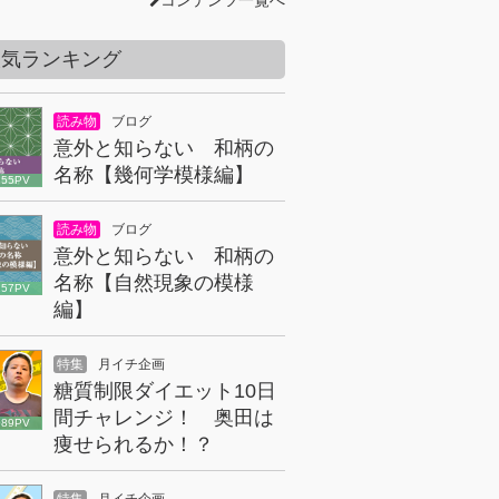
コンテンツ一覧へ
人気ランキング
読み物
ブログ
意外と知らない 和柄の
名称【幾何学模様編】
855PV
読み物
ブログ
意外と知らない 和柄の
名称【自然現象の模様
157PV
編】
特集
月イチ企画
糖質制限ダイエット10日
間チャレンジ！ 奥田は
089PV
痩せられるか！？