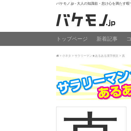
バケモノ.jp - 大人の知識欲・怠け心を満たす
トップページ
新着記事
小ネタ
サラリーマン★あるある漢字例文
真