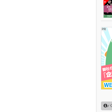
8
767
PR
バ