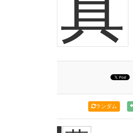
真
ランダム