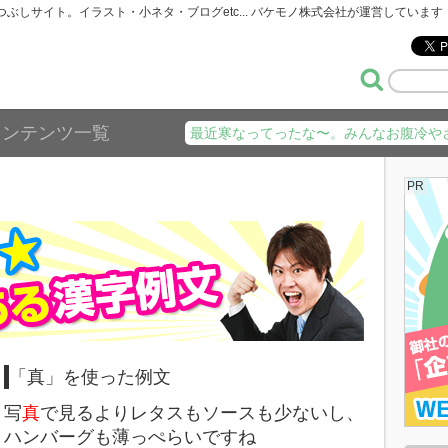
暇つぶしサイト。イラスト・小ネタ・ブログetc... バケモノ株式会社が運営しています
コンテンツ一覧
最近寒なってったな〜。みんなお腹冷や
PR
「真」を使った例文
写
真
で見るよりレタスもソースも少ないし、
ハンバーグも薄っぺらいですね