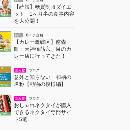
特集
月イチ企画
【続報】糖質制限ダイエ
ット 1ヶ月半の食事内容
070PV
を大公開！
特集
月イチ企画
【カレー激戦区】南森
町・天神橋筋六丁目のカ
671PV
レー店に行ってきた！
読み物
ブログ
意外と知らない 和柄の
名称【動物の模様編】
072PV
読み物
ブログ
おしゃれネクタイが購入
できるネクタイ専門サイ
17PV
ト5選