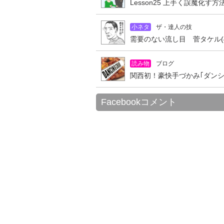
Lesson25 上手く誤魔化す
小ネタ
ザ・達人の技
需要のない流し目 菅タケル(4
読み物
ブログ
関西初！豪快手づかみ｢ダン
Facebookコメント