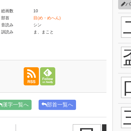
バ
総画数
10
部首
目(め・めへん)
音読み
シン
訓読み
ま、まこと
漢字一覧へ
部首一覧へ