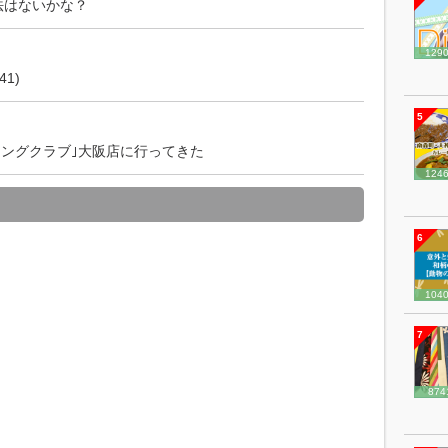
方法はないかな？
129
1)
5
シングクラブ｣大阪店に行ってきた
124
6
104
7
874