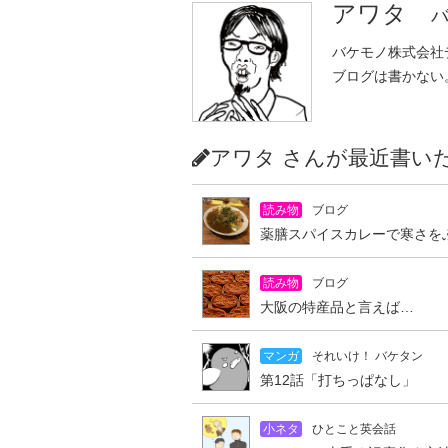
アワタ
バ
バケモノ株式会社
ブログは書かない
アワタ さんが最近書
読み物
ブログ
薬膳スパイスカレーで寒さを
読み物
ブログ
大阪の特産品と言えば…
マンガ
それいけ！ バケタン
第12話「打ちっぱなし」
小ネタ
ひとこと英会話