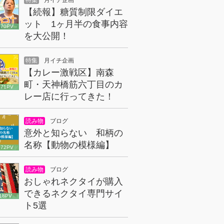
特集
月イチ企画
【続報】糖質制限ダイエ
ット 1ヶ月半の食事内容
070PV
を大公開！
特集
月イチ企画
【カレー激戦区】南森
町・天神橋筋六丁目のカ
671PV
レー店に行ってきた！
読み物
ブログ
意外と知らない 和柄の
名称【動物の模様編】
072PV
読み物
ブログ
おしゃれネクタイが購入
できるネクタイ専門サイ
18PV
ト5選