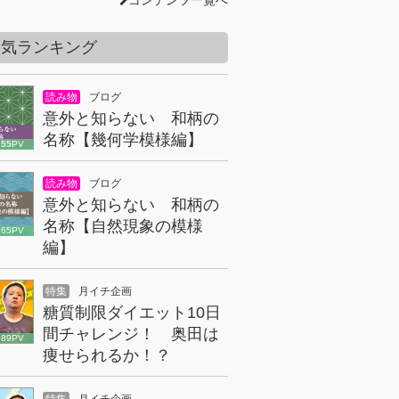
コンテンツ一覧へ
人気ランキング
読み物
ブログ
意外と知らない 和柄の
名称【幾何学模様編】
855PV
読み物
ブログ
意外と知らない 和柄の
名称【自然現象の模様
165PV
編】
特集
月イチ企画
糖質制限ダイエット10日
間チャレンジ！ 奥田は
089PV
痩せられるか！？