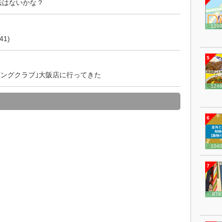
方法はないかな？
129
1)
5
シングクラブ｣大阪店に行ってきた
124
6
104
7
874