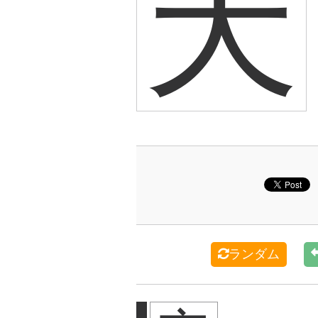
天
ランダム