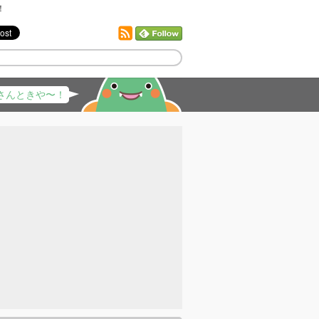
！
さんときや〜！