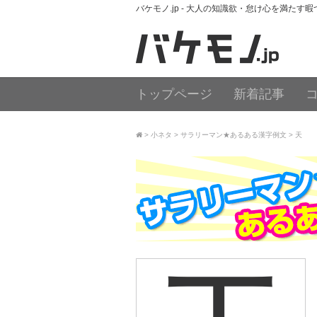
バケモノ.jp - 大人の知識欲・怠け心を満たす
トップページ
新着記事
小ネタ
サラリーマン★あるある漢字例文
天