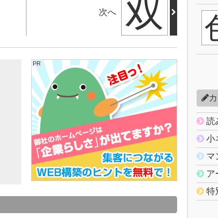
双
次へ
PR
カ
読
小
マ
ア
特