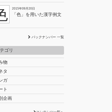
色
2015年09月20日
「色」を用いた漢字例文
バックナンバー 一覧
テゴリ
み物
ネタ
ンガ
ート
別企画