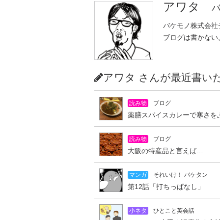
アワタ
バ
バケモノ株式会社
ブログは書かない
アワタ さんが最近書
読み物
ブログ
薬膳スパイスカレーで寒さを
読み物
ブログ
大阪の特産品と言えば…
マンガ
それいけ！ バケタン
第12話「打ちっぱなし」
小ネタ
ひとこと英会話