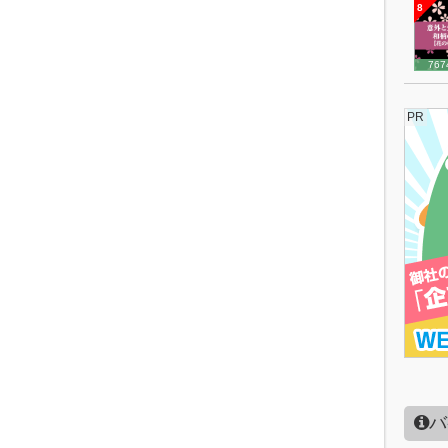
8
767
PR
バ