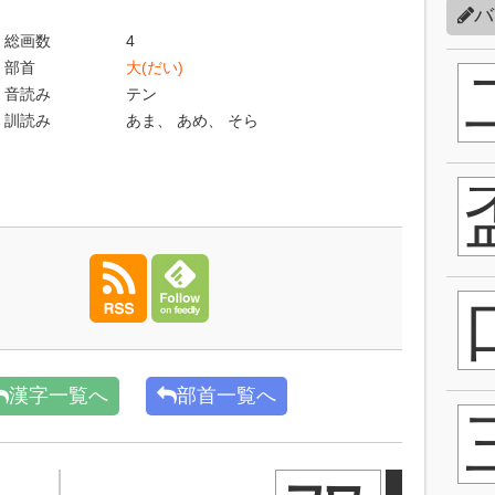
バ
総画数
4
部首
大(だい)
音読み
テン
訓読み
あま、 あめ、 そら
漢字一覧へ
部首一覧へ