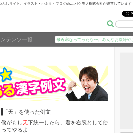
暇つぶしサイト。イラスト・小ネタ・ブログetc... バケモノ株式会社が運営しています
コンテンツ一覧
最近寒なってったな〜。みんなお腹冷や
「天」を使った例文
僕がもし
天
下統一したら、君を右腕として使
ってやるよ