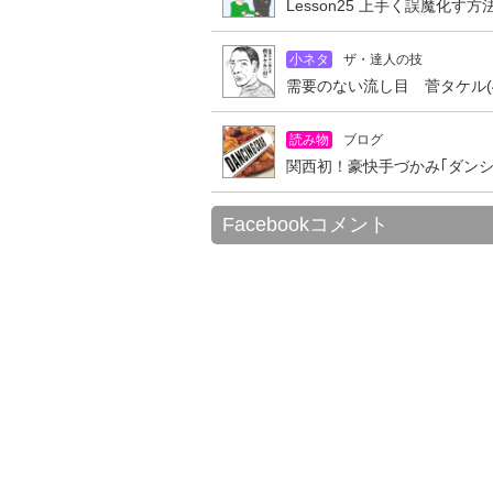
Lesson25 上手く誤魔化す
小ネタ
ザ・達人の技
需要のない流し目 菅タケル(4
読み物
ブログ
関西初！豪快手づかみ｢ダン
Facebookコメント