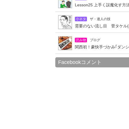
Lesson25 上手く誤魔化す
小ネタ
ザ・達人の技
需要のない流し目 菅タケル(4
読み物
ブログ
関西初！豪快手づかみ｢ダン
Facebookコメント