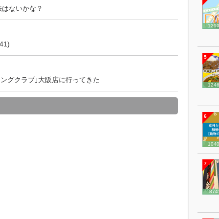
方法はないかな？
129
1)
5
シングクラブ｣大阪店に行ってきた
124
6
104
7
874