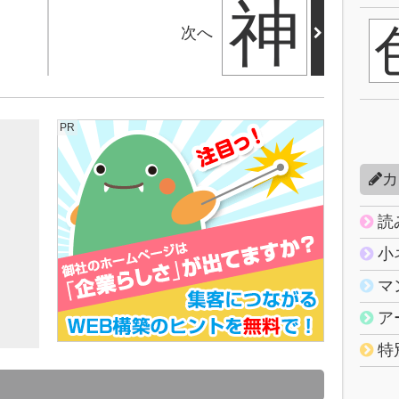
神
次へ
PR
カ
読
小
マ
ア
特