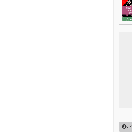
8
767
バ