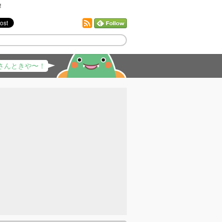
！
さんときや〜！