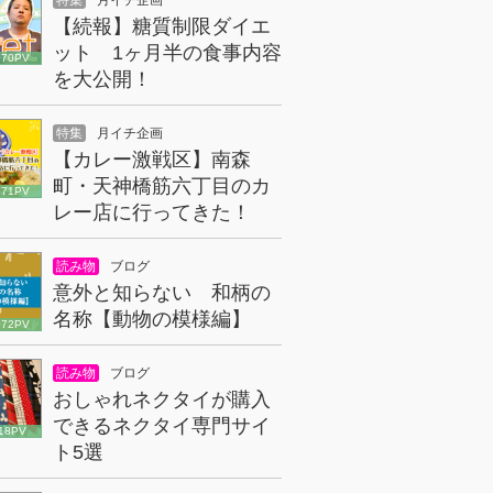
特集
月イチ企画
【続報】糖質制限ダイエ
ット 1ヶ月半の食事内容
070PV
を大公開！
特集
月イチ企画
【カレー激戦区】南森
町・天神橋筋六丁目のカ
671PV
レー店に行ってきた！
読み物
ブログ
意外と知らない 和柄の
名称【動物の模様編】
072PV
読み物
ブログ
おしゃれネクタイが購入
できるネクタイ専門サイ
18PV
ト5選