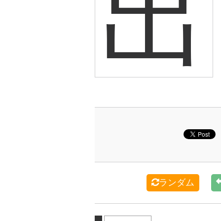
出
ランダム