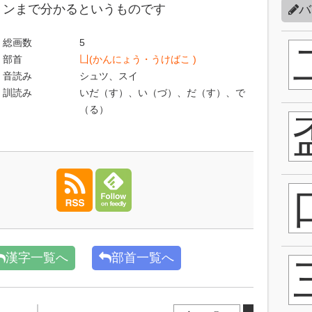
ンまで分かるというものです
バ
総画数
5
部首
凵(かんにょう・うけばこ )
音読み
シュツ、スイ
訓読み
いだ（す）、い（づ）、だ（す）、で
（る）
漢字一覧へ
部首一覧へ