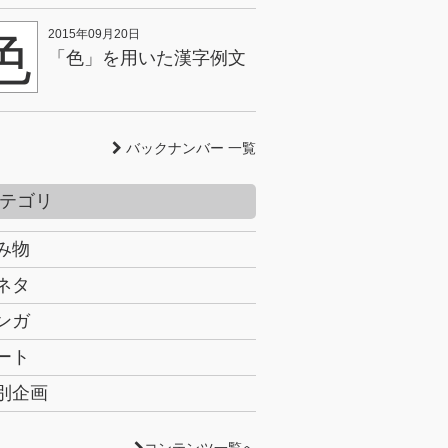
色
2015年09月20日
「色」を用いた漢字例文
バックナンバー 一覧
テゴリ
み物
ネタ
ンガ
ート
別企画