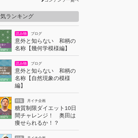
コンテンツ一覧へ
人気ランキング
読み物
ブログ
意外と知らない 和柄の
名称【幾何学模様編】
855PV
読み物
ブログ
意外と知らない 和柄の
名称【自然現象の模様
165PV
編】
特集
月イチ企画
糖質制限ダイエット10日
間チャレンジ！ 奥田は
089PV
痩せられるか！？