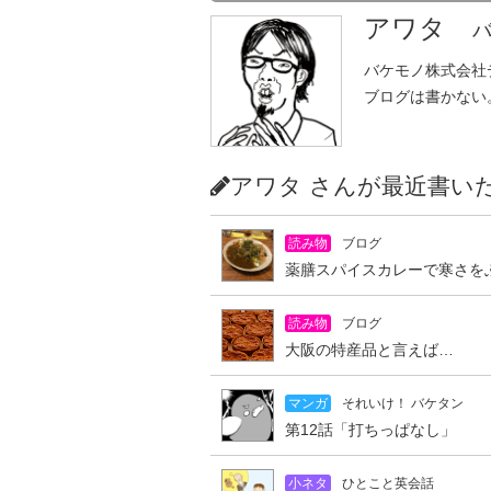
アワタ
バ
バケモノ株式会社
ブログは書かない
アワタ さんが最近書
読み物
ブログ
薬膳スパイスカレーで寒さを
読み物
ブログ
大阪の特産品と言えば…
マンガ
それいけ！ バケタン
第12話「打ちっぱなし」
小ネタ
ひとこと英会話