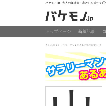
バケモノ.jp - 大人の知識欲・怠け心を満たす
トップページ
新着記事
小ネタ
サラリーマン★あるある漢字例文
出