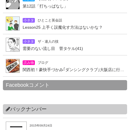
第12話「打ちっぱなし」
小ネタ
ひとこと英会話
Lesson25 上手く誤魔化す方法はないかな？
小ネタ
ザ・達人の技
需要のない流し目 菅タケル(41)
読み物
ブログ
関西初！豪快手づかみ｢ダンシングクラブ｣大阪店に行ってきた
Facebookコメント
バックナンバー
2015年09月24日