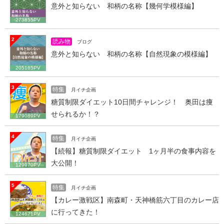
意外と知らない 和柄の名称【幾何学模様編】
273855PV
2
読み物
ブログ
意外と知らない 和柄の名称【自然現象の模様編】
205165PV
3
特集
月イチ企画
糖質制限ダイエット10日間チャレンジ！ 奥田は痩
せられるか！？
179089PV
4
特集
月イチ企画
【続報】糖質制限ダイエット 1ヶ月半の食事内容を
大公開！
129070PV
5
特集
月イチ企画
【カレー激戦区】南森町・天神橋筋六丁目のカレー店
に行ってきた！
124671PV