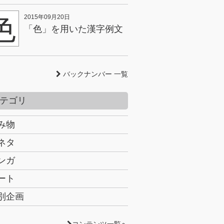
色
2015年09月20日
「色」を用いた漢字例文
バックナンバー 一覧
テゴリ
み物
ネタ
ンガ
ート
別企画