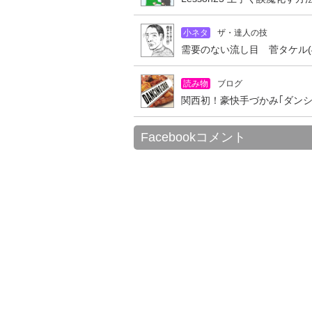
小ネタ
ザ・達人の技
需要のない流し目 菅タケル(4
読み物
ブログ
関西初！豪快手づかみ｢ダン
Facebookコメント