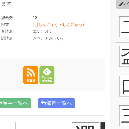
ます
バ
総画数
13
部首
辶(しんにょう・しんにゅう)
音読み
エン、オン
訓読み
おち、とお（い）
漢字一覧へ
部首一覧へ