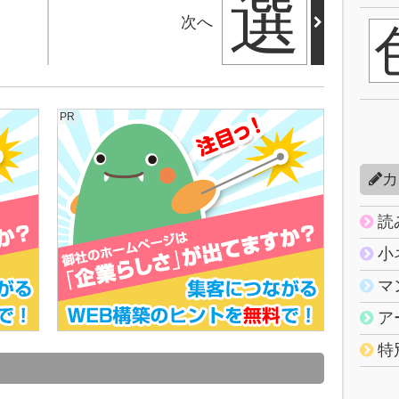
選
次へ
PR
カ
読
小
マ
ア
特