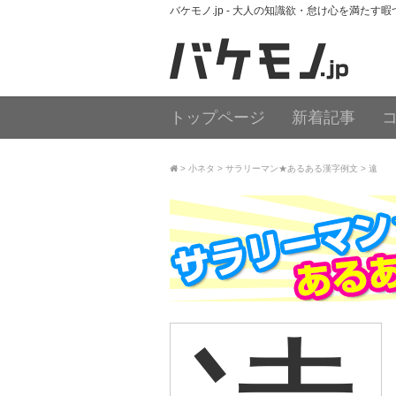
バケモノ.jp - 大人の知識欲・怠け心を満たす
トップページ
新着記事
小ネタ
サラリーマン★あるある漢字例文
遠