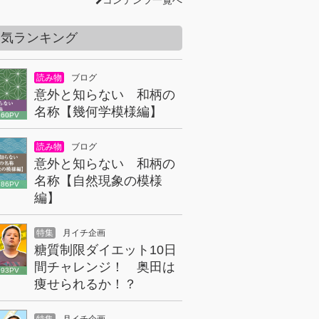
コンテンツ一覧へ
人気ランキング
読み物
ブログ
意外と知らない 和柄の
名称【幾何学模様編】
860PV
読み物
ブログ
意外と知らない 和柄の
名称【自然現象の模様
186PV
編】
特集
月イチ企画
糖質制限ダイエット10日
間チャレンジ！ 奥田は
093PV
痩せられるか！？