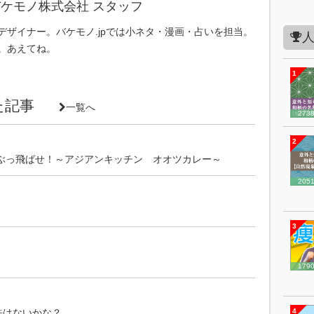
ケモノ株式会社 スタッフ
デザイナー。バケモノ.jpでは小ネタ・漫画・占いを担当。
。あえてね。
1
いた記事
一覧へ
273
2
ぶっ飛ばせ！～アジアンキッチン オオツカレー～
205
3
179
方法はないかな？
4