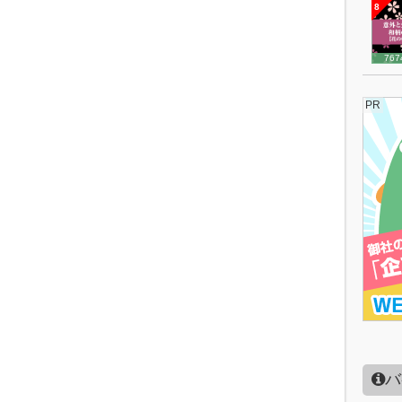
8
767
PR
バ