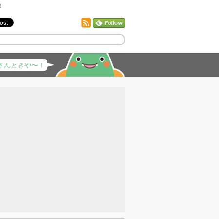
！
さんときや〜！