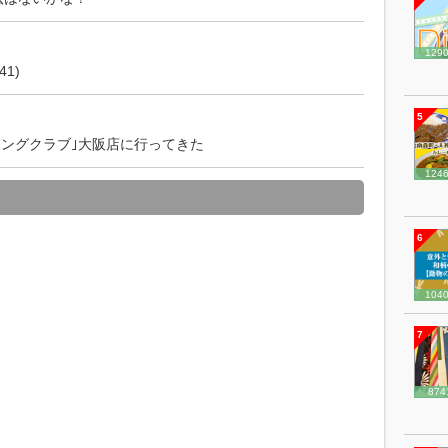
129
1)
5
シングクラブ｣大阪店に行ってきた
124
6
104
7
874