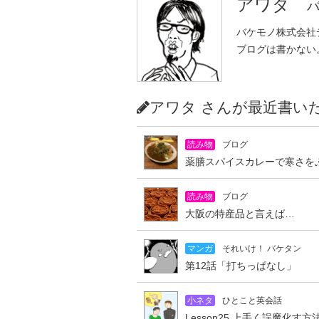
アワタ
バ
バケモノ株式会社
ブログは書かない
アワタ さんが最近書
読み物
ブログ
薬膳スパイスカレーで寒さを
読み物
ブログ
大阪の特産品と言えば…
マンガ
それいけ！ バケタン
第12話「打ちっぱなし」
小ネタ
ひとこと英会話
Lesson25 上手く誤魔化す