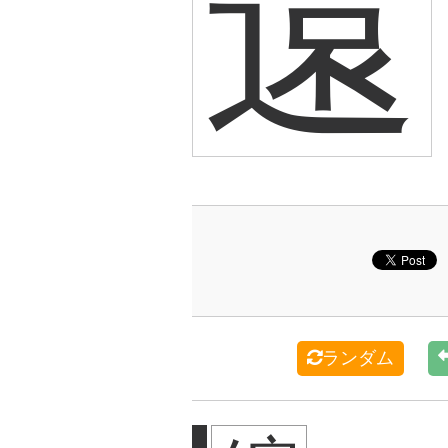
遠
ランダム