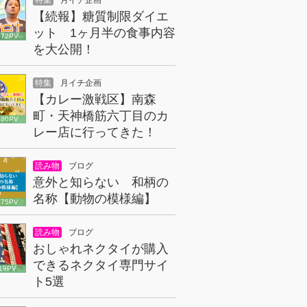
特集
月イチ企画
【続報】糖質制限ダイエ
ット 1ヶ月半の食事内容
072PV
を大公開！
特集
月イチ企画
【カレー激戦区】南森
町・天神橋筋六丁目のカ
680PV
レー店に行ってきた！
読み物
ブログ
意外と知らない 和柄の
名称【動物の模様編】
075PV
読み物
ブログ
おしゃれネクタイが購入
できるネクタイ専門サイ
19PV
ト5選