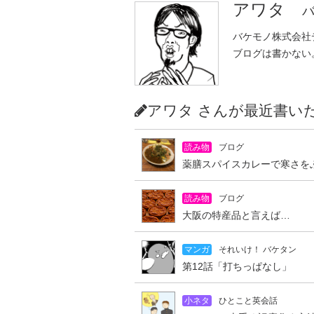
アワタ
バ
バケモノ株式会社
ブログは書かない
アワタ さんが最近書
読み物
ブログ
薬膳スパイスカレーで寒さを
読み物
ブログ
大阪の特産品と言えば…
マンガ
それいけ！ バケタン
第12話「打ちっぱなし」
小ネタ
ひとこと英会話