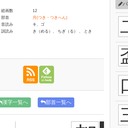
バ
総画数
12
部首
月(つき・つきへん)
音読み
キ、ゴ
訓読み
き（める）、 ちぎ（る） 、 とき
漢字一覧へ
部首一覧へ