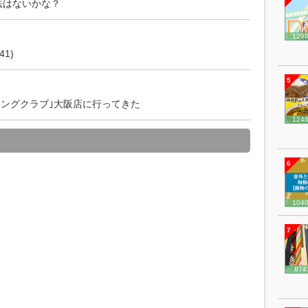
方法はないかな？
129
1)
5
シングクラブ｣大阪店に行ってきた
124
6
104
7
874