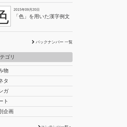
色
2015年09月20日
「色」を用いた漢字例文
バックナンバー 一覧
テゴリ
み物
ネタ
ンガ
ート
別企画