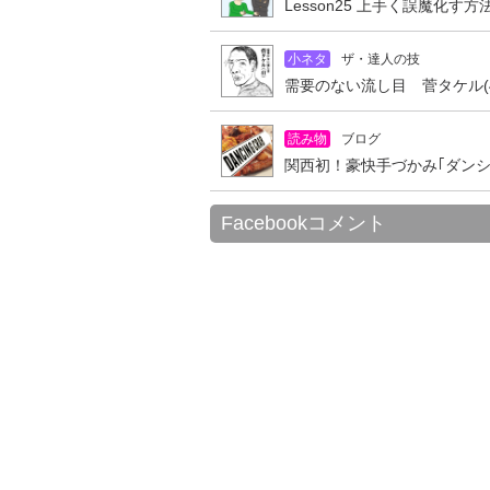
Lesson25 上手く誤魔化す
小ネタ
ザ・達人の技
需要のない流し目 菅タケル(4
読み物
ブログ
関西初！豪快手づかみ｢ダン
Facebookコメント