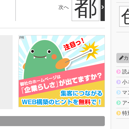
都
次へ
PR
カ
読
小
マ
ア
特