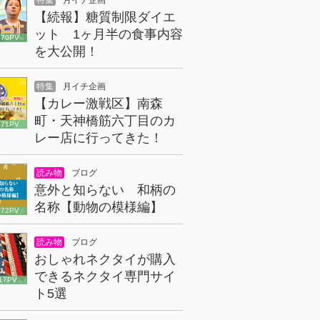
特集
月イチ企画
【続報】糖質制限ダイエ
ット 1ヶ月半の食事内容
070PV
を大公開！
特集
月イチ企画
【カレー激戦区】南森
町・天神橋筋六丁目のカ
671PV
レー店に行ってきた！
読み物
ブログ
意外と知らない 和柄の
名称【動物の模様編】
072PV
読み物
ブログ
おしゃれネクタイが購入
できるネクタイ専門サイ
17PV
ト5選