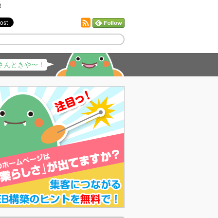
！
さんときや〜！