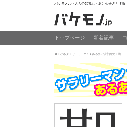
バケモノ.jp - 大人の知識欲・怠け心を満たす
トップページ
新着記事
小ネタ
サラリーマン★あるある漢字例文
期