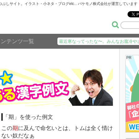
暇つぶしサイト。イラスト・小ネタ・ブログetc... バケモノ株式会社が運営しています
コンテンツ一覧
最近寒なってったな〜。みんなお腹冷や
PR
「期」を使った例文
この
期
に及んで命乞いとは、トムは全く情け
ない奴だなぁ