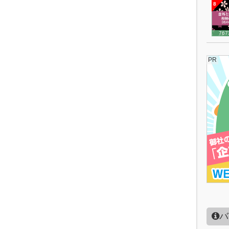
8
767
PR
バ