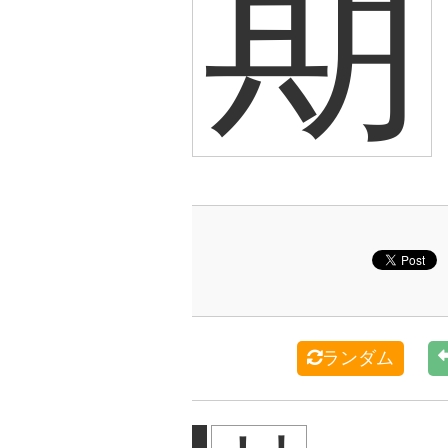
期
ランダム