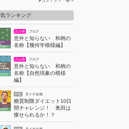
コンテンツ一覧へ
人気ランキング
読み物
ブログ
意外と知らない 和柄の
名称【幾何学模様編】
855PV
読み物
ブログ
意外と知らない 和柄の
名称【自然現象の模様
157PV
編】
特集
月イチ企画
糖質制限ダイエット10日
間チャレンジ！ 奥田は
089PV
痩せられるか！？