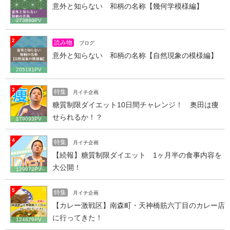
意外と知らない 和柄の名称【幾何学模様編】
273860PV
2
読み物
ブログ
意外と知らない 和柄の名称【自然現象の模様編】
205181PV
3
特集
月イチ企画
糖質制限ダイエット10日間チャレンジ！ 奥田は痩
せられるか！？
179093PV
4
特集
月イチ企画
【続報】糖質制限ダイエット 1ヶ月半の食事内容を
大公開！
129072PV
5
特集
月イチ企画
【カレー激戦区】南森町・天神橋筋六丁目のカレー店
に行ってきた！
124679PV