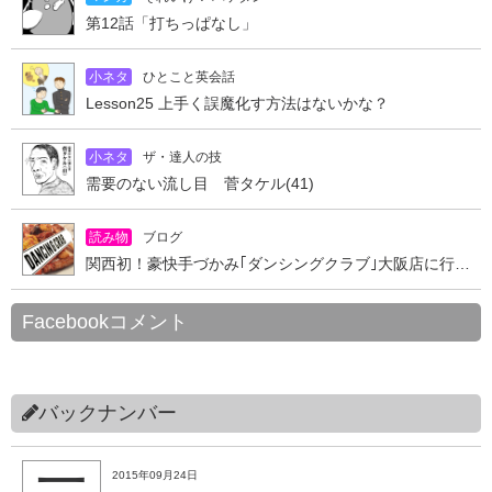
第12話「打ちっぱなし」
小ネタ
ひとこと英会話
Lesson25 上手く誤魔化す方法はないかな？
小ネタ
ザ・達人の技
需要のない流し目 菅タケル(41)
読み物
ブログ
関西初！豪快手づかみ｢ダンシングクラブ｣大阪店に行ってきた
Facebookコメント
バックナンバー
2015年09月24日