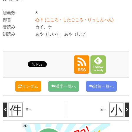
総画数
8
部首
心 忄(こころ・したごころ・りっしんべん)
音読み
カイ、ケ
訓読み
あや（しい）、あや（しむ）
ランダム
漢字一覧へ
部首一覧へ
件
小
前へ
次へ
PR