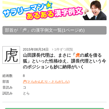
部首が「虍」の漢字例文一覧(1ページめ)
虎
2015年08月24日
1件ずつ閲覧
山田課長代理は、まさに「
虎
の威を借る
狐」といった性格ゆえ、課長代理という今
のポジションも妙に納得がいく
総画数
8
部首
虍(とらかんむり・とらがしら)
音読み
コ
訓読み
とら