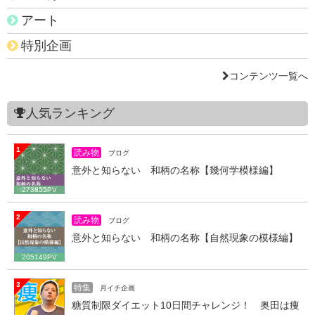
アート
特別企画
コンテンツ一覧へ
人気ランキング
1
読み物
ブログ
意外と知らない 和柄の名称【幾何学模様編】
273855PV
2
読み物
ブログ
意外と知らない 和柄の名称【自然現象の模様編】
205149PV
3
特集
月イチ企画
糖質制限ダイエット10日間チャレンジ！ 奥田は痩