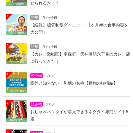
せられるか！？
179089PV
4
特集
月イチ企画
【続報】糖質制限ダイエット 1ヶ月半の食事内容を
大公開！
129070PV
5
特集
月イチ企画
【カレー激戦区】南森町・天神橋筋六丁目のカレー店
に行ってきた！
124671PV
6
読み物
ブログ
意外と知らない 和柄の名称【動物の模様編】
104071PV
7
読み物
ブログ
おしゃれネクタイが購入できるネクタイ専門サイト5
選
87417PV
8