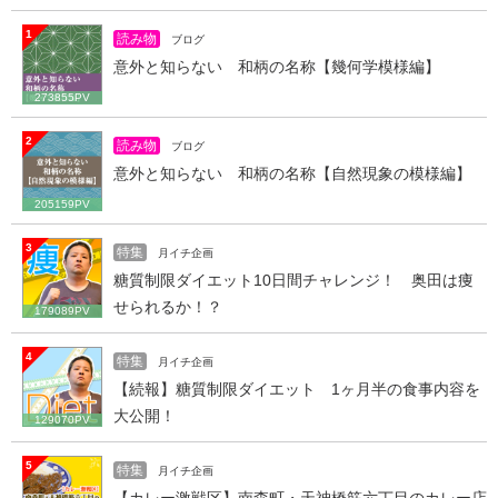
1
読み物
ブログ
意外と知らない 和柄の名称【幾何学模様編】
273855PV
2
読み物
ブログ
意外と知らない 和柄の名称【自然現象の模様編】
205159PV
3
特集
月イチ企画
糖質制限ダイエット10日間チャレンジ！ 奥田は痩
せられるか！？
179089PV
4
特集
月イチ企画
【続報】糖質制限ダイエット 1ヶ月半の食事内容を
大公開！
129070PV
5
特集
月イチ企画
【カレー激戦区】南森町・天神橋筋六丁目のカレー店