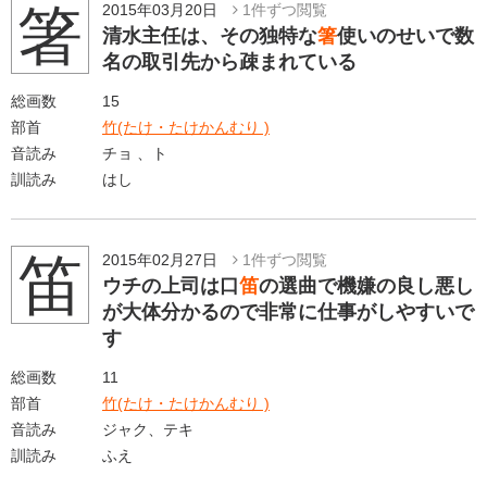
箸
2015年03月20日
1件ずつ閲覧
清水主任は、その独特な
箸
使いのせいで数
名の取引先から疎まれている
総画数
15
部首
竹(たけ・たけかんむり )
音読み
チョ 、ト
訓読み
はし
笛
2015年02月27日
1件ずつ閲覧
ウチの上司は口
笛
の選曲で機嫌の良し悪し
が大体分かるので非常に仕事がしやすいで
す
総画数
11
部首
竹(たけ・たけかんむり )
音読み
ジャク、テキ
訓読み
ふえ