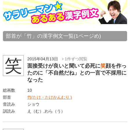
部首が「竹」の漢字例文一覧(1ページめ)
笑
2015年04月13日
1件ずつ閲覧
面接受けが良いと聞いて必死に
笑
顔を作っ
たのに「不自然だね」との一言で不採用に
なった
総画数
10
部首
竹(たけ・たけかんむり )
音読み
ショウ
訓読み
え（む）,わら（う）