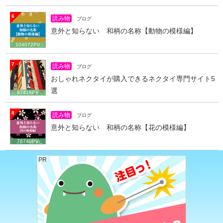
6
読み物
ブログ
意外と知らない 和柄の名称【動物の模様編】
104072PV
7
読み物
ブログ
おしゃれネクタイが購入できるネクタイ専門サイト5
選
87418PV
8
読み物
ブログ
意外と知らない 和柄の名称【花の模様編】
76740PV
PR