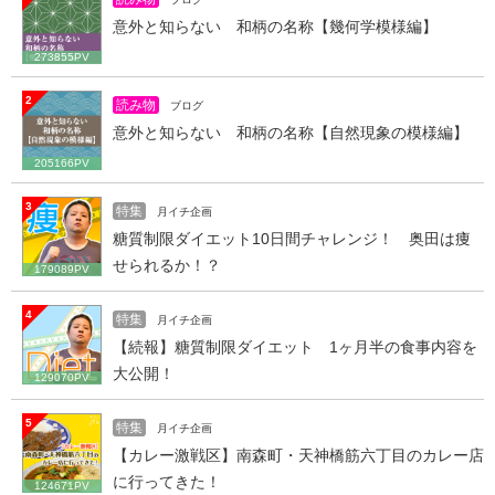
意外と知らない 和柄の名称【幾何学模様編】
273855PV
2
読み物
ブログ
意外と知らない 和柄の名称【自然現象の模様編】
205166PV
3
特集
月イチ企画
糖質制限ダイエット10日間チャレンジ！ 奥田は痩
せられるか！？
179089PV
4
特集
月イチ企画
【続報】糖質制限ダイエット 1ヶ月半の食事内容を
大公開！
129070PV
5
特集
月イチ企画
【カレー激戦区】南森町・天神橋筋六丁目のカレー店
に行ってきた！
124671PV