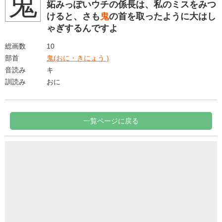
鬼
妬みっぽいウチの係長は、私のミスをみつ
けると、さも
鬼
の首を取ったように大はし
ゃぎするんですよ
総画数
10
部首
鬼(おに・きにょう )
音読み
キ
訓読み
おに
一覧ページに戻る