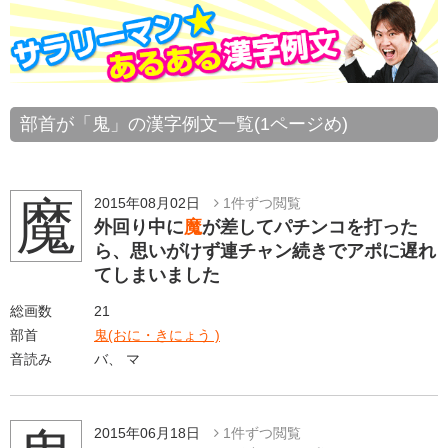
部首が「鬼」の漢字例文一覧(1ページめ)
魔
2015年08月02日
1件ずつ閲覧
外回り中に
魔
が差してパチンコを打った
ら、思いがけず連チャン続きでアポに遅れ
てしまいました
総画数
21
部首
鬼(おに・きにょう )
音読み
バ、 マ
2015年06月18日
1件ずつ閲覧