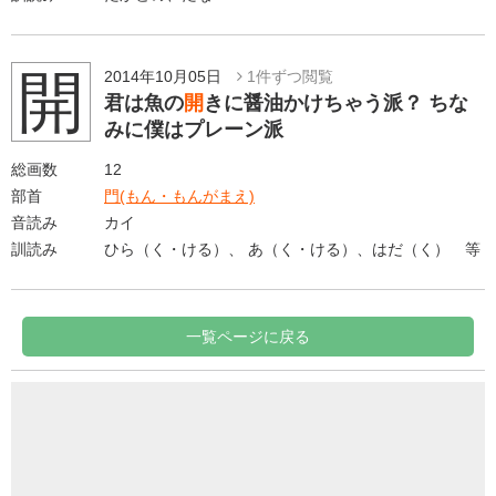
開
2014年10月05日
1件ずつ閲覧
君は魚の
開
きに醤油かけちゃう派？ ちな
みに僕はプレーン派
総画数
12
部首
門(もん・もんがまえ)
音読み
カイ
訓読み
ひら（く・ける）、 あ（く・ける）、はだ（く） 等
一覧ページに戻る