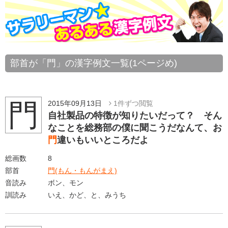
部首が「門」の漢字例文一覧(1ページめ)
門
2015年09月13日
1件ずつ閲覧
自社製品の特徴が知りたいだって？ そん
なことを総務部の僕に聞こうだなんて、お
門
違いもいいところだよ
総画数
8
部首
門(もん・もんがまえ)
音読み
ボン、モン
訓読み
いえ、かど、と、みうち