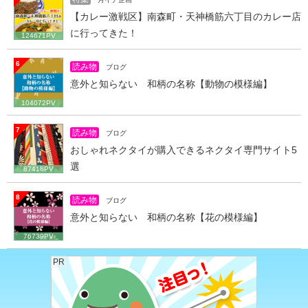
【カレー激戦区】南森町・天神橋筋六丁目のカレー店
に行ってきた！
124671PV
6
読み物
ブログ
意外と知らない 和柄の名称【動物の模様編】
104072PV
7
読み物
ブログ
おしゃれネクタイが購入できるネクタイ専門サイト5
選
87418PV
8
読み物
ブログ
意外と知らない 和柄の名称【花の模様編】
76739PV
PR