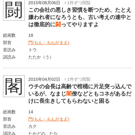
闘
2015年08月06日
1件ずつ閲覧
この会社の悪しき習慣を断つため、たとえ
嫌われ者になろうとも、古い考えの連中と
は徹底的に
闘
ってやりますよ
総画数
18
部首
門(もん・もんがまえ)
音読み
トウ
訓読み
たたか（う）
閣
2015年04月02日
1件ずつ閲覧
ウチの会長は高齢で棺桶に片足突っ込んで
いるが、なまじ
閣
僚などともコネがあるだ
けに長生きしてもらわないと困る
総画数
14
部首
門(もん・もんがまえ)
音読み
カク
訓読み
たかどの、たな