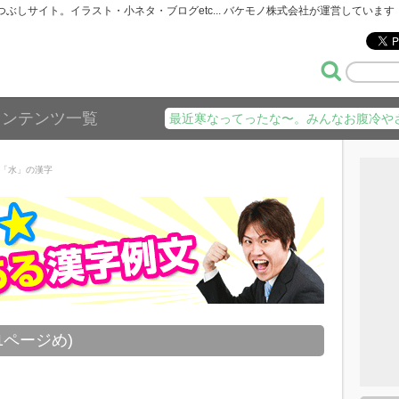
暇つぶしサイト。イラスト・小ネタ・ブログetc... バケモノ株式会社が運営しています
コンテンツ一覧
最近寒なってったな〜。みんなお腹冷や
「水」の漢字
ページめ)