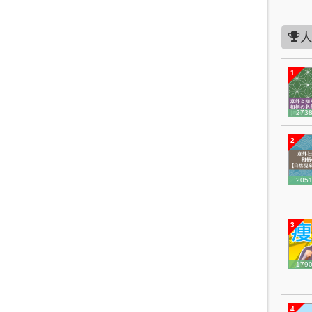
1
273
2
205
3
179
4