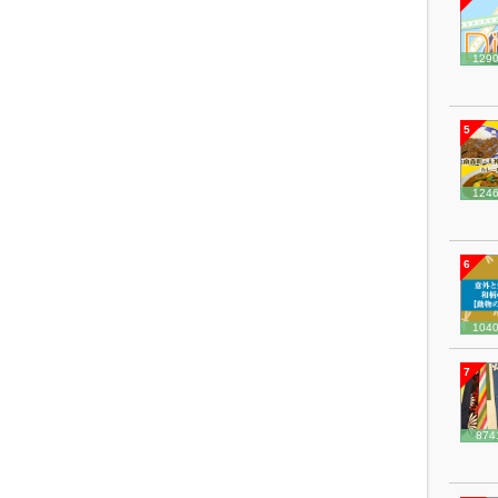
129
5
124
6
104
7
874