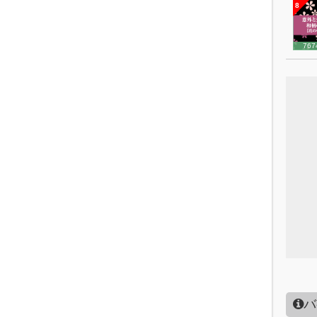
8
767
バ