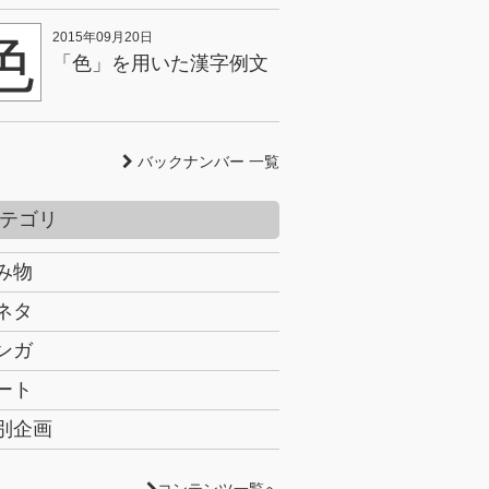
色
2015年09月20日
「色」を用いた漢字例文
バックナンバー 一覧
テゴリ
み物
ネタ
ンガ
ート
別企画