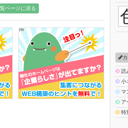
覧ページに戻る
PR
カ
読
小
マ
ア
特