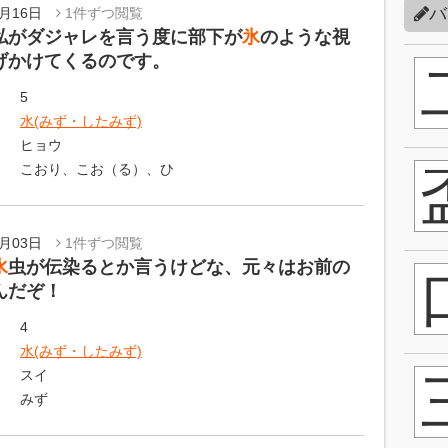
バ
2月16日
1件ずつ閲覧
私がダジャレを言う度に部下が
氷
のような視
げかけてくるのです。
5
水(みず・したみず)
ヒョウ
こおり、こお（る）、ひ
1月03日
1件ずつ閲覧
水
虫が伝染るとか言うけどな、元々はお前の
んだぞ！
4
水(みず・したみず)
スイ
みず