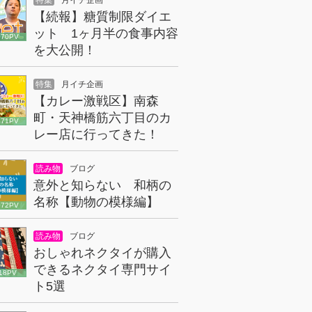
特集
月イチ企画
【続報】糖質制限ダイエ
ット 1ヶ月半の食事内容
070PV
を大公開！
特集
月イチ企画
【カレー激戦区】南森
町・天神橋筋六丁目のカ
671PV
レー店に行ってきた！
読み物
ブログ
意外と知らない 和柄の
名称【動物の模様編】
072PV
読み物
ブログ
おしゃれネクタイが購入
できるネクタイ専門サイ
18PV
ト5選