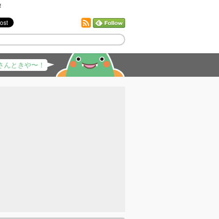
！
さんときや〜！