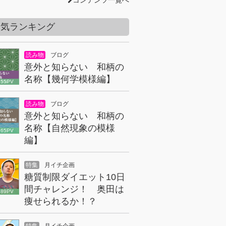
コンテンツ一覧へ
人気ランキング
読み物
ブログ
意外と知らない 和柄の
名称【幾何学模様編】
855PV
読み物
ブログ
意外と知らない 和柄の
名称【自然現象の模様
165PV
編】
特集
月イチ企画
糖質制限ダイエット10日
間チャレンジ！ 奥田は
089PV
痩せられるか！？