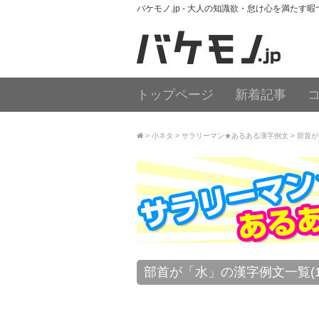
バケモノ.jp - 大人の知識欲・怠け心を満たす
トップページ
新着記事
小ネタ
サラリーマン★あるある漢字例文
部首が
部首が「水」の漢字例文一覧(1