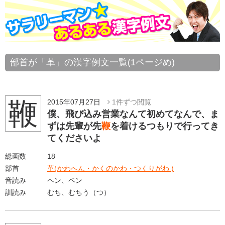
部首が「革」の漢字例文一覧(1ページめ)
鞭
2015年07月27日
1件ずつ閲覧
僕、飛び込み営業なんて初めてなんで、ま
ずは先輩が先
鞭
を着けるつもりで行ってき
てくださいよ
総画数
18
部首
革(かわへん・かくのかわ・つくりがわ )
音読み
ヘン、ベン
訓読み
むち、むちう（つ）