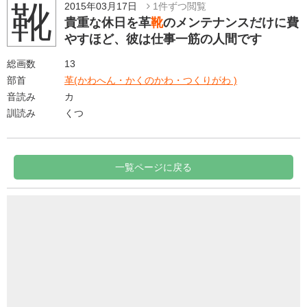
靴
2015年03月17日
1件ずつ閲覧
貴重な休日を革
靴
のメンテナンスだけに費
やすほど、彼は仕事一筋の人間です
総画数
13
部首
革(かわへん・かくのかわ・つくりがわ )
音読み
カ
訓読み
くつ
一覧ページに戻る