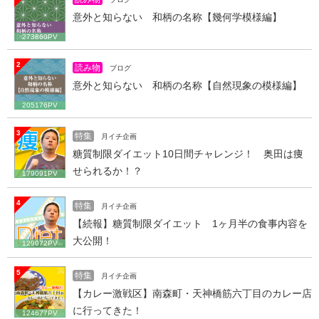
意外と知らない 和柄の名称【幾何学模様編】
273860PV
2
読み物
ブログ
意外と知らない 和柄の名称【自然現象の模様編】
205176PV
3
特集
月イチ企画
糖質制限ダイエット10日間チャレンジ！ 奥田は痩
せられるか！？
179091PV
4
特集
月イチ企画
【続報】糖質制限ダイエット 1ヶ月半の食事内容を
大公開！
129072PV
5
特集
月イチ企画
【カレー激戦区】南森町・天神橋筋六丁目のカレー店
に行ってきた！
124677PV