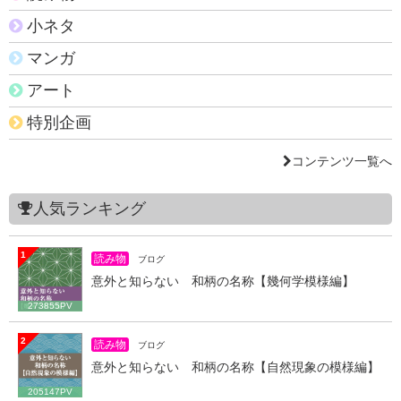
小ネタ
マンガ
アート
特別企画
コンテンツ一覧へ
人気ランキング
1
読み物
ブログ
意外と知らない 和柄の名称【幾何学模様編】
273855PV
2
読み物
ブログ
意外と知らない 和柄の名称【自然現象の模様編】
205147PV