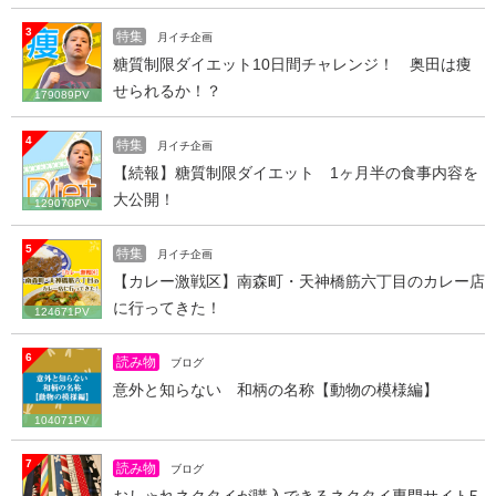
3
特集
月イチ企画
糖質制限ダイエット10日間チャレンジ！ 奥田は痩
せられるか！？
179089PV
4
特集
月イチ企画
【続報】糖質制限ダイエット 1ヶ月半の食事内容を
大公開！
129070PV
5
特集
月イチ企画
【カレー激戦区】南森町・天神橋筋六丁目のカレー店
に行ってきた！
124671PV
6
読み物
ブログ
意外と知らない 和柄の名称【動物の模様編】
104071PV
7
読み物
ブログ
おしゃれネクタイが購入できるネクタイ専門サイト5