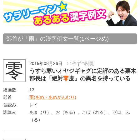
部首が「雨」の漢字例文一覧(1ページめ)
零
2015年08月26日
1件ずつ閲覧
うすら寒いオヤジギャグに定評のある栗木
部長は「絶対
零
度」の異名を持っている
総画数
13
部首
雨(あめ・あめかんむり)
音読み
レイ
訓読み
あま（り）、お（ちる）、こぼ（れる）、ゼロ、ふ
（る）