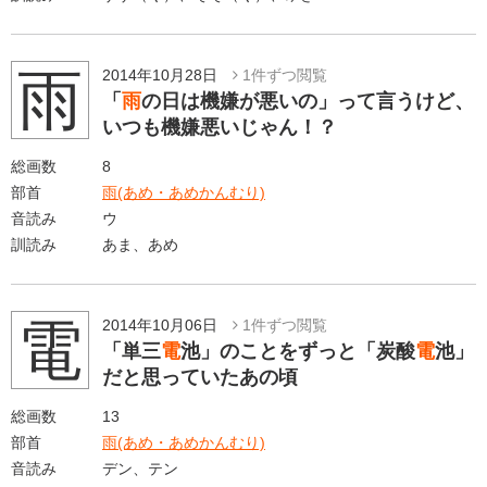
雨
2014年10月28日
1件ずつ閲覧
「
雨
の日は機嫌が悪いの」って言うけど、
いつも機嫌悪いじゃん！？
総画数
8
部首
雨(あめ・あめかんむり)
音読み
ウ
訓読み
あま、あめ
電
2014年10月06日
1件ずつ閲覧
「単三
電
池」のことをずっと「炭酸
電
池」
だと思っていたあの頃
総画数
13
部首
雨(あめ・あめかんむり)
音読み
デン、テン