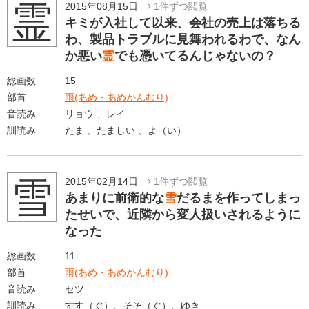
霊
2015年08月15日
1件ずつ閲覧
キミが入社して以来、会社の売上は落ちる
わ、製品トラブルに見舞われるわで、なん
か悪い
霊
でも憑いてるんじゃないの？
総画数
15
部首
雨(あめ・あめかんむり)
音読み
リョウ 、レイ
訓読み
たま 、たましい 、よ（い）
雪
2015年02月14日
1件ずつ閲覧
あまりに前衛的な
雪
だるまを作ってしまっ
たせいで、近隣から変人扱いされるように
なった
総画数
11
部首
雨(あめ・あめかんむり)
音読み
セツ
訓読み
すす（ぐ）、そそ（ぐ）、ゆき