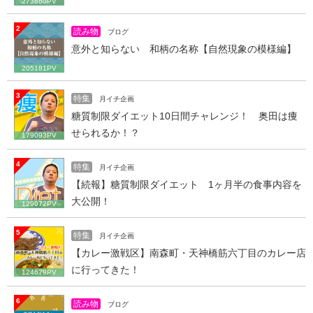
273860PV
2
読み物
ブログ
意外と知らない 和柄の名称【自然現象の模様編】
205181PV
3
特集
月イチ企画
糖質制限ダイエット10日間チャレンジ！ 奥田は痩
せられるか！？
179093PV
4
特集
月イチ企画
【続報】糖質制限ダイエット 1ヶ月半の食事内容を
大公開！
129072PV
5
特集
月イチ企画
【カレー激戦区】南森町・天神橋筋六丁目のカレー店
に行ってきた！
124679PV
6
読み物
ブログ