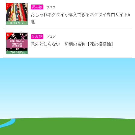
7
読み物
ブログ
おしゃれネクタイが購入できるネクタイ専門サイト5
選
87417PV
8
読み物
ブログ
意外と知らない 和柄の名称【花の模様編】
76739PV