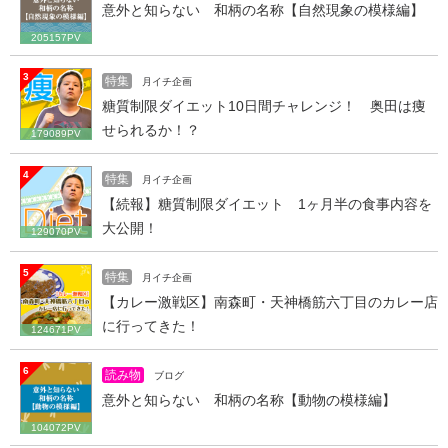
意外と知らない 和柄の名称【自然現象の模様編】
205157PV
3
特集
月イチ企画
糖質制限ダイエット10日間チャレンジ！ 奥田は痩
せられるか！？
179089PV
4
特集
月イチ企画
【続報】糖質制限ダイエット 1ヶ月半の食事内容を
大公開！
129070PV
5
特集
月イチ企画
【カレー激戦区】南森町・天神橋筋六丁目のカレー店
に行ってきた！
124671PV
6
読み物
ブログ
意外と知らない 和柄の名称【動物の模様編】
104072PV