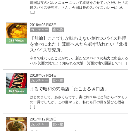
前回は夜のバルメニューについて取材をさせていただいた『北
摂スパイス研究所』さん。今回は昼のスパイスカレーについ
[…]
2018年08月02日
カルチャー
食べ物
【前編】ここでしか味わえない創作スパイス料理
386 Views
を食べに来た！ 箕面へ来たら必ず訪れたい『北摂
スパイス研究所』
今まで味わったことがない、新たなスパイスの魅力に出会える
バル 箕面の滝でよく知られる大阪・箕面の地で開業して5 […]
2018年07月24日
カルチャー
食べ物
まるで昭和の穴場店「たこまる塚口店」
874 Views
はじめまして、あさくらです。実は約１年ほど前からバケモノ
の一員でしたが、この度やっと、私にも日の目を浴びる機会
[…]
2017年12月19日
カルチャー
食べ物