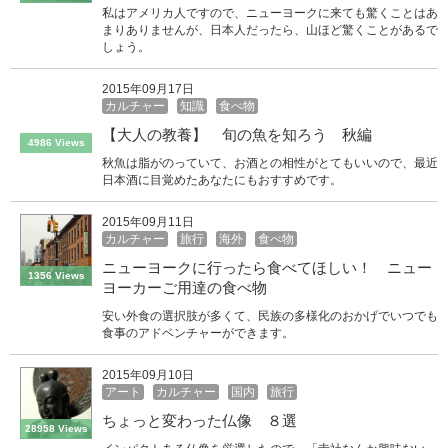
私はアメリカ人ですので、ニューヨークに来ても驚くことはあ
まりありませんが、日本人だったら、山ほど驚くことがあるで
しょう。
2015年09月17日
カルチャー
知識
食べ物
【大人の教養】 旬の魚を知ろう 秋編
4986 Views
秋魚は脂がのっていて、お酒との相性がとてもいいので、最近
日本酒に目覚めたあなたにもおすすめです。
2015年09月11日
カルチャー
旅行
海外
食べ物
ニューヨークに行ったら食べてほしい！ ニュー
1356 Views
ヨーカーご用達の食べ物
安い外食の選択肢が多くて、民族の多様化のおかげでいつでも
食事のアドベンチャーができます。
2015年09月10日
アート
カルチャー
国内
旅行
ちょっと変わった仏像 ８選
28958 Views