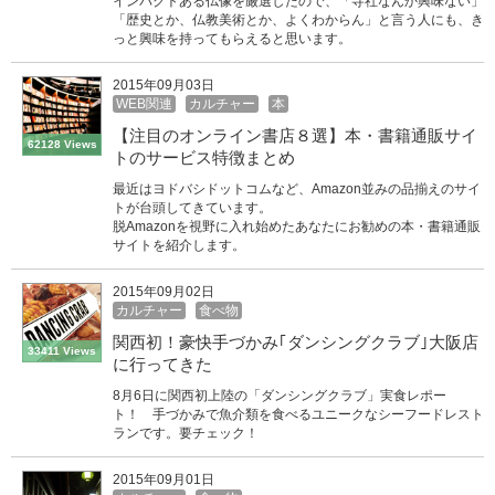
インパクトある仏像を厳選したので、「寺社なんか興味ない」
「歴史とか、仏教美術とか、よくわからん」と言う人にも、き
っと興味を持ってもらえると思います。
2015年09月03日
WEB関連
カルチャー
本
【注目のオンライン書店８選】本・書籍通販サイ
62128 Views
トのサービス特徴まとめ
最近はヨドバシドットコムなど、Amazon並みの品揃えのサイ
トが台頭してきています。
脱Amazonを視野に入れ始めたあなたにお勧めの本・書籍通販
サイトを紹介します。
2015年09月02日
カルチャー
食べ物
関西初！豪快手づかみ｢ダンシングクラブ｣大阪店
33411 Views
に行ってきた
8月6日に関西初上陸の「ダンシングクラブ」実食レポー
ト！ 手づかみで魚介類を食べるユニークなシーフードレスト
ランです。要チェック！
2015年09月01日