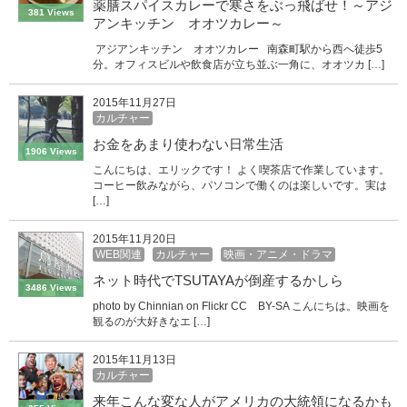
薬膳スパイスカレーで寒さをぶっ飛ばせ！～アジ
381 Views
アンキッチン オオツカレー～
アジアンキッチン オオツカレー 南森町駅から西へ徒歩5
分。オフィスビルや飲食店が立ち並ぶ一角に、オオツカ […]
2015年11月27日
カルチャー
お金をあまり使わない日常生活
1906 Views
こんにちは、エリックです！ よく喫茶店で作業しています。
コーヒー飲みながら、パソコンで働くのは楽しいです。実は
[…]
2015年11月20日
WEB関連
カルチャー
映画・アニメ・ドラマ
ネット時代でTSUTAYAが倒産するかしら
3486 Views
photo by Chinnian on Flickr CC BY-SA こんにちは。映画を
観るのが大好きなエ […]
2015年11月13日
カルチャー
来年こんな変な人がアメリカの大統領になるかも