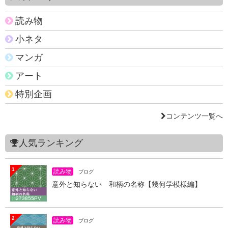
読み物
小ネタ
マンガ
アート
特別企画
コンテンツ一覧へ
人気ランキング
1
読み物
ブログ
意外と知らない 和柄の名称【幾何学模様編】
273855PV
2
読み物
ブログ