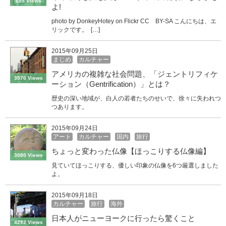
655 Views
よ!
photo by DonkeyHotey on Flickr CC BY-SA こんにちは、エ
リックです。 […]
2015年09月25日
まじめ
カルチャー
アメリカの複雑な社会問題、「ジェントリフィケ
3570 Views
ーション（Gentrification）」とは？
歴史の深い地域が、白人の若者たちのせいで、徐々に失われつ
つあります。
2015年09月24日
アート
カルチャー
国内
旅行
ちょっと変わった仏像【ほっこりする仏像編】
3080 Views
見ていてほっこりする、優しい印象の仏像を6つ厳選しました
よ。
2015年09月18日
カルチャー
旅行
海外
日本人がニューヨークに行ったら驚くこと
4292 Views