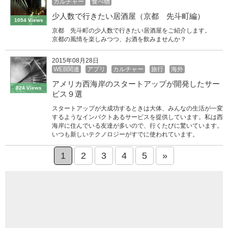
カルチャー
食べ物
少人数で行きたい居酒屋（京都 先斗町編）
1054 Views
京都 先斗町の少人数で行きたい居酒屋をご紹介します。
京都の風情を楽しみつつ、お酒を飲みませんか？
2015年08月28日
WEB関連
アプリ
カルチャー
旅行
海外
アメリカ西海岸のスタートアップが開発したサー
824 Views
ビス９選
スタートアップが大成功するときは大体、みんなの生活が一変
するようなインパクトあるサービスを提供しています。私は西
海岸に住んでいる友達が多いので、行くたびに驚いています。
いつも新しいテクノロジーがすでに使われています。
1
2
3
4
5
»