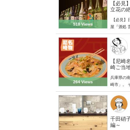
【必見
立花の
【必見】
518 Views
屋『酒処 
【尼崎名
崎ご当
兵庫県の
264 Views
崎市」。 
千田硝
編～