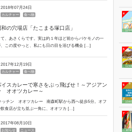
2018年07月24日
4
カルチャー
食べ物
昭和の穴場店「たこまる塚口店」
129
して、あさくらです。実は約１年ほど前からバケモノの一
、この度やっと、私にも日の目を浴びる機会 […]
5
2017年12月19日
124
カルチャー
食べ物
パイスカレーで寒さをぶっ飛ばせ！～アジアン
6
ン オオツカレー～
キッチン オオツカレー 南森町駅から西へ徒歩5分。オフ
104
飲食店が立ち並ぶ一角に、オオツカ […]
7
2017年08月10日
お知らせ
ニュース
874