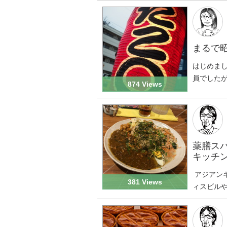
まるで
はじめま
員でしたが
874 Views
薬膳ス
キッチ
アジアン
381 Views
ィスビルや