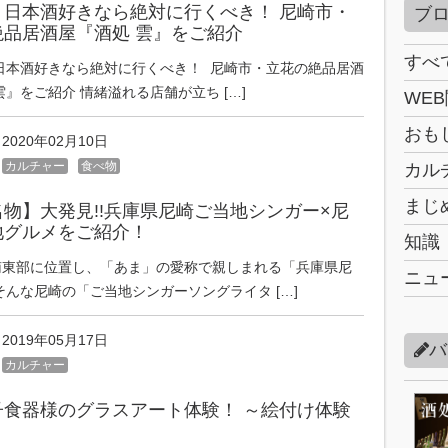
】日本酒好きなら絶対に行くべき！ 尼崎市・
ブ
絶品居酒屋『酒処 雲』をご紹介
すべ
日本酒好きなら絶対に行くべき！ 尼崎市・立花の絶品居酒
雲』をご紹介 情緒溢れる店舗が立ち […]
WE
おも
2020年02月10日
カルチャー
食べ物
カル
まじ
物】大発見!!兵庫県尼崎ご当地シンガー×尼
地グルメをご紹介！
知識
南東部に位置し、「あま」の愛称で親しまれる「兵庫県尼
ニュ
そんな尼崎の「ご当地シンガーソングライタ […]
2019年05月17日
バ
カルチャー
子食器様のグラスアート体験！ ～絵付け体験