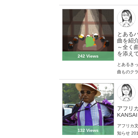
とある
曲を紹
～全く
を添え
242 Views
とあるきっ
曲ものクラ
アフリカ
KANSA
アフリカ文化
132 Views
知らせ 201