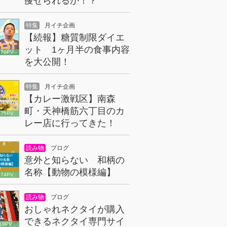
痩せられるか！？
特集
月イチ企画
【続報】糖質制限ダイエ
ット 1ヶ月半の食事内容
070PV
を大公開！
特集
月イチ企画
【カレー激戦区】南森
町・天神橋筋六丁目のカ
675PV
レー店に行ってきた！
読み物
ブログ
意外と知らない 和柄の
名称【動物の模様編】
074PV
読み物
ブログ
おしゃれネクタイが購入
できるネクタイ専門サイ
19PV