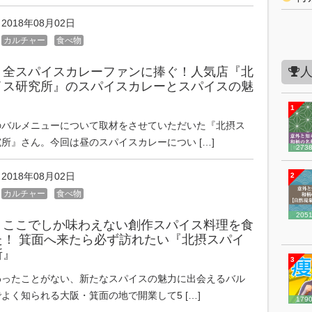
2018年08月02日
カルチャー
食べ物
】全スパイスカレーファンに捧ぐ！人気店『北
イス研究所』のスパイスカレーとスパイスの魅
1
のバルメニューについて取材をさせていただいた『北摂ス
所』さん。今回は昼のスパイスカレーについ […]
273
2018年08月02日
2
カルチャー
食べ物
205
】ここでしか味わえない創作スパイス料理を食
た！ 箕面へ来たら必ず訪れたい『北摂スパイ
所』
3
わったことがない、新たなスパイスの魅力に出会えるバル
よく知られる大阪・箕面の地で開業して5 […]
179