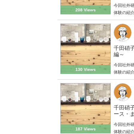
今回社外
208 Views
体験の紹介
千田硝
編～
今回社外
130 Views
体験の紹介
千田硝
ース・
今回社外
187 Views
体験の紹介