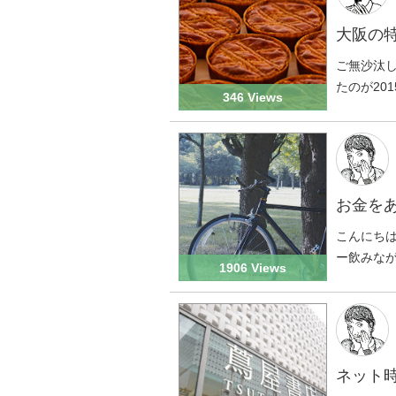
大阪の
ご無沙汰
たのが201
346 Views
お金を
こんにち
ー飲みなが
1906 Views
ネット時