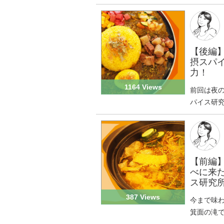
【後編
摂スパ
力！
1164 Views
前回は夜
パイス研究
【前編
べに来
ス研究
387 Views
今まで味
箕面の滝で