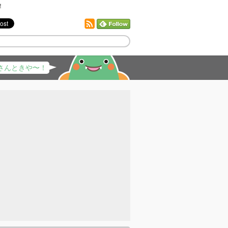
！
さんときや〜！