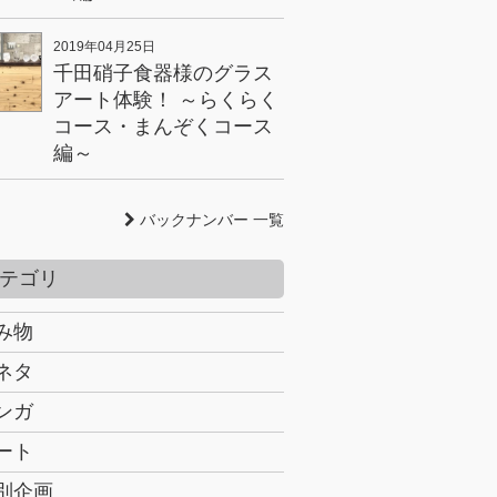
2019年04月25日
千田硝子食器様のグラス
アート体験！ ～らくらく
コース・まんぞくコース
編～
バックナンバー 一覧
テゴリ
み物
ネタ
ンガ
ート
別企画