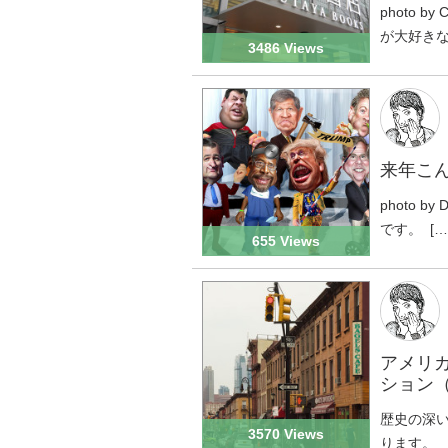
photo b
が大好きなエ
3486 Views
来年こ
photo by
です。 […
655 Views
アメリ
ション（G
歴史の深
3570 Views
ります。