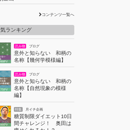
コンテンツ一覧へ
人気ランキング
読み物
ブログ
意外と知らない 和柄の
名称【幾何学模様編】
860PV
読み物
ブログ
意外と知らない 和柄の
名称【自然現象の模様
175PV
編】
特集
月イチ企画
糖質制限ダイエット10日
間チャレンジ！ 奥田は
089PV